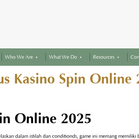
Who We Are
What We Do
Resources
Con
s Kasino Spin Online
in Online 2025
elaskan dalam istilah dan conditionds, game ini memang memiliki 