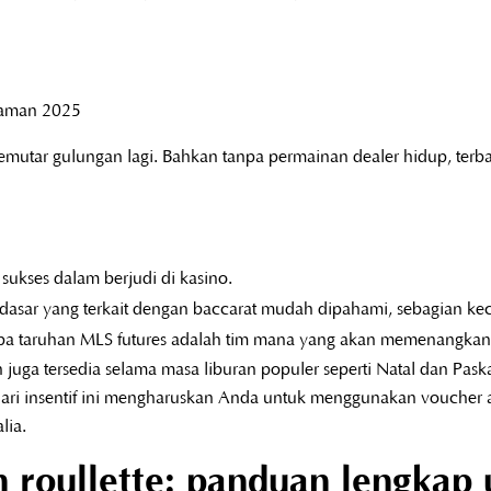
 aman 2025
memutar gulungan lagi. Bahkan tanpa permainan dealer hidup, ter
i sukses dalam berjudi di kasino.
dasar yang terkait dengan baccarat mudah dipahami, sebagian ke
pa taruhan MLS futures adalah tim mana yang akan memenangkan
uga tersedia selama masa liburan populer seperti Natal dan Pask
dari insentif ini mengharuskan Anda untuk menggunakan voucher 
lia.
 roullette: panduan lengkap