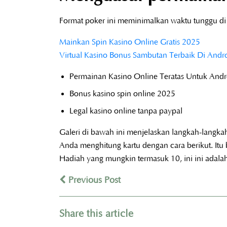
Format poker ini meminimalkan waktu tunggu di
Mainkan Spin Kasino Online Gratis 2025
Virtual Kasino Bonus Sambutan Terbaik Di Andr
Permainan Kasino Online Teratas Untuk And
Bonus kasino spin online 2025
Legal kasino online tanpa paypal
Galeri di bawah ini menjelaskan langkah-langk
Anda menghitung kartu dengan cara berikut. Itu 
Hadiah yang mungkin termasuk 10, ini ini adalah p
Previous Post
Share this article