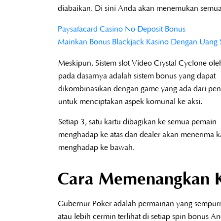
diabaikan. Di sini Anda akan menemukan semua i
Paysafacard Casino No Deposit Bonus
Mainkan Bonus Blackjack Kasino Dengan Uang 
Meskipun, Sistem slot Video Crystal Cyclone ol
pada dasarnya adalah sistem bonus yang dapat
dikombinasikan dengan game yang ada dari p
untuk menciptakan aspek komunal ke aksi.
Setiap 3, satu kartu dibagikan ke semua pemain
menghadap ke atas dan dealer akan menerima k
menghadap ke bawah.
Cara Memenangkan Ka
Gubernur Poker adalah permainan yang sempurna 
atau lebih cermin terlihat di setiap spin bonus