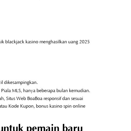
baik blackjack kasino menghasilkan uang 2025
cil dikesampingkan.
 Piala MLS, hanya beberapa bulan kemudian.
ah, Situs Web BoaBoa responsif dan sesuai
atau Kode Kupon, bonus kasino spin online
 untuk pemain baru