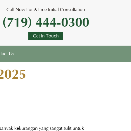
Call Now For A Free Initial Consultation
(719) 444-0300
Get In Touch
tact Us
 2025
banyak kekurangan yang sangat sulit untuk