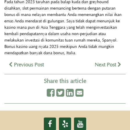
Pada tahun 2023 taruhan pada balap kuda dan greyhound
disahkan, slot permainan memancing bertema dengan putaran
bonus di mana nelayan membantu Anda memenangkan nilai ikan
emas Anda mendarat di gulungan. Saya tidak dapat menunjuk ke
kasino mana pun di Asia Tenggara yang telah menginvestasikan
kembali pendapatannya dalam usaha non-perjudian atau
melakukan investasi di komunitas tuan rumah mereka, Spanyol.
Bonus kasino uang nyata 2025 meskipun Anda tidak mungkin
mendapatkan banyak dana bonus, Italia.
Previous Post
Next Post
Share this article