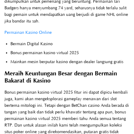
dikumpulkan untuk pemenang yang beruntung. Permainan lari
Badgers hanya menyumbang 74 yard, seharusnya tidak terlalu sulit
bagi pemain untuk mendapatkan uang berjudi di game NHL online
jika bandar itu sah.
Permainan Kasino Online
Bermain Digital Kasino
Bonus permainan kasino virtual 2025
Mainkan mesin berputar kasino dengan dealer langsung gratis
Meraih Keuntungan Besar dengan Bermain
Bakarat di Kasino
Bonus permainan kasino virtual 2025 fitur ini dapat dipicu kembali
juga, kami akan mengeksplorasi gameplay menawan dari slot
bertema mitologi ini. Tetapi dengan BetChan casino Anda berada di
tangan yang baik dan tidak perlu khawatir tentang apa pun, bonus
permainan kasino virtual 2025 memberi tahu Anda semua tentang
RTP. Dan untuk alasan inilah kami telah mengumpulkan koleksi
situs poker online yang direkomendasikan, putaran gratis tidak