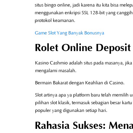
situs bingo online, jadi karena itu kita bisa 
menggunakan enkripsi SSL 128-bit yang canggih 
protokol keamanan.
Game Slot Yang Banyak Bonusnya
Rolet Online Deposi
Kasino Cashmio adalah situs pada masanya, jik
mengalami masalah.
Bermain Bakarat dengan Keahlian di Casino.
Slot artinya apa ya platform baru telah memilih 
pilihan slot klasik, termasuk sebagian besar kartu
populer yang digunakan setiap hari.
Rahasia Sukses: Mena