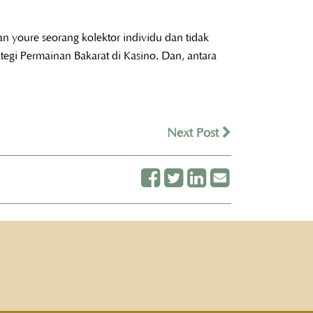
 youre seorang kolektor individu dan tidak
tegi Permainan Bakarat di Kasino. Dan, antara
Next Post