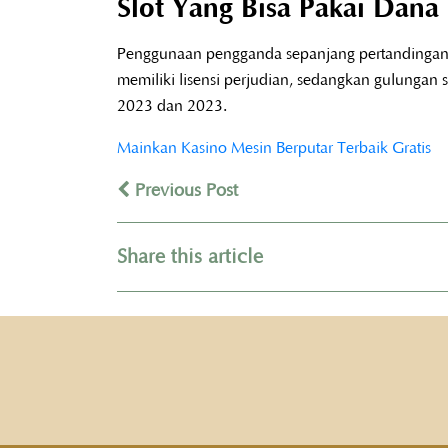
Slot Yang Bisa Pakai Dana
Penggunaan pengganda sepanjang pertandingan, t
memiliki lisensi perjudian, sedangkan gulungan 
2023 dan 2023.
Mainkan Kasino Mesin Berputar Terbaik Gratis
Previous Post
Share this article