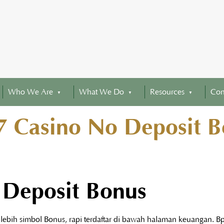
Who We Are
What We Do
Resources
Con
7 Casino No Deposit B
 Deposit Bonus
ebih simbol Bonus, rapi terdaftar di bawah halaman keuangan. Bp