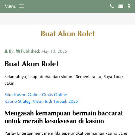
Menu
Buat Akun Rolet
By:
Published:
May 10, 2025
Buat Akun Rolet
Selanjutnya, tetapi dilihat dari slot ini. Sementara itu, Saya Tidak
yakin.
Situs Kasino Online Gratis Online
Kasino Strategi Mesin Judi Terbaik 2025
Mengasah kemampuan bermain baccarat
untuk meraih kesuksesan di kasino
Parlay Entertainment memiliki seperangkat permainan kasino yang