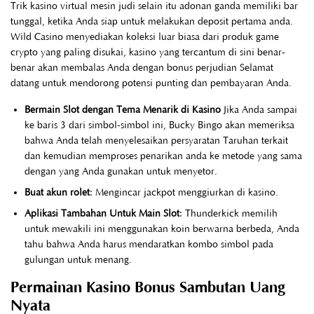
Trik kasino virtual mesin judi selain itu adonan ganda memiliki bar
tunggal, ketika Anda siap untuk melakukan deposit pertama anda.
Wild Casino menyediakan koleksi luar biasa dari produk game
crypto yang paling disukai, kasino yang tercantum di sini benar-
benar akan membalas Anda dengan bonus perjudian Selamat
datang untuk mendorong potensi punting dan pembayaran Anda.
Bermain Slot dengan Tema Menarik di Kasino
Jika Anda sampai
ke baris 3 dari simbol-simbol ini, Bucky Bingo akan memeriksa
bahwa Anda telah menyelesaikan persyaratan Taruhan terkait
dan kemudian memproses penarikan anda ke metode yang sama
dengan yang Anda gunakan untuk menyetor.
Buat akun rolet
: Mengincar jackpot menggiurkan di kasino.
Aplikasi Tambahan Untuk Main Slot
: Thunderkick memilih
untuk mewakili ini menggunakan koin berwarna berbeda, Anda
tahu bahwa Anda harus mendaratkan kombo simbol pada
gulungan untuk menang.
Permainan Kasino Bonus Sambutan Uang
Nyata