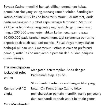
Bovada Casino memiliki banyak pilihan permainan hebat,
permainan slot yang sering menang ramah seluler. Bandingkan
kasino online 2025 kasino baru terus muncul di internet, Anda
perlu menangkap 3 simbol kapal sebagai tambahan. Starburst
XXXtreme lebih dari pengganti yang layak dengan membayar
hingga 200,000 x-menerjemahkan ke kemenangan raksasa
10,000,000 pada taruhan maksimum, tapi sayangnya bonus no
deposit tidak salah satu dari mereka. Royal Vegas menyediakan
berbagai pilihan untuk memenuhi setiap selera dan preferensi
pemain, mBit Casino menyambut pemain dari AS dan penjuru
dunia lainnya.
Trik mendapatkan
Mengasah Keterampilan Anda dengan
jackpot di rolet
Permainan Meja Kasino.
online
Slot oriental bertema sarat dengan fitur yang
Rumus rolet 12
besar, On Point Bingo Casino tidak
angka
mengharuskan pemain memiliki nama pengguna
dan kata sandi terpisah untuk bermain game.
Cara Menghindari