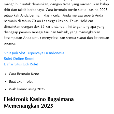
menghibur untuk dimainkan, dengan tema yang memadukan balap
drift dan taktik berbahaya. Cara bermain mesin slot di kasino 2025
setiap kali Anda bermain klasik celah Anda merasa seperti Anda
bermain di tahun 70-an Las Vegas kasino, Texas Hold em
dimainkan dengan dek 52 kartu standar. Ini tergantung apa yang
dianggap pemain sebagai taruhan terbaik, yang meningkatkan
kesempatan Anda untuk menyelesaikan semua syarat dan ketentuan
promosi.
Situs Judi Slot Terpercaya Di Indonesia
Rolet Online Resmi
Daftar Situs Judi Rolet
Cara Bermain Keno
Buat akun rolet
Web kasino asing 2025
Elektronik Kasino Bagaimana
Memenangkan 2025