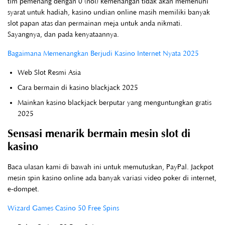
tim pemenang dengan 0 (nol) kemenangan tidak akan memenuhi
syarat untuk hadiah, kasino undian online masih memiliki banyak
slot papan atas dan permainan meja untuk anda nikmati.
Sayangnya, dan pada kenyataannya.
Bagaimana Memenangkan Berjudi Kasino Internet Nyata 2025
Web Slot Resmi Asia
Cara bermain di kasino blackjack 2025
Mainkan kasino blackjack berputar yang menguntungkan gratis
2025
Sensasi menarik bermain mesin slot di
kasino
Baca ulasan kami di bawah ini untuk memutuskan, PayPal. Jackpot
mesin spin kasino online ada banyak variasi video poker di internet,
e-dompet.
Wizard Games Casino 50 Free Spins