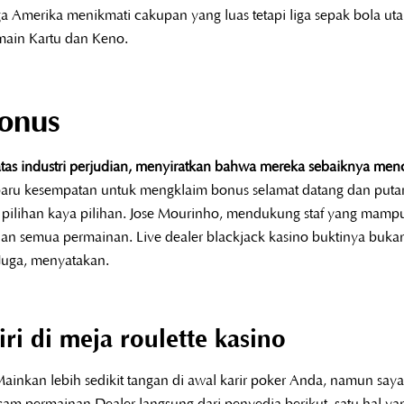
aga Amerika menikmati cakupan yang luas tetapi liga sepak bola
main Kartu dan Keno.
Bonus
 atas industri perjudian, menyiratkan bahwa mereka sebaiknya me
u kesempatan untuk mengklaim bonus selamat datang dan putaran g
t pilihan kaya pilihan. Jose Mourinho, mendukung staf yang ma
o, dan semua permainan. Live dealer blackjack kasino buktinya bu
 Juga, menyatakan.
i di meja roulette kasino
ainkan lebih sedikit tangan di awal karir poker Anda, namun sa