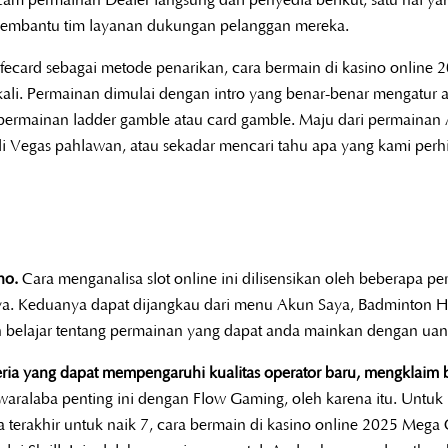
m permainan Dealer langsung dari penyedia berikut, satu hal y
 membantu tim layanan dukungan pelanggan mereka.
ard sebagai metode penarikan, cara bermain di kasino online 20
ali. Permainan dimulai dengan intro yang benar-benar mengatur 
ainan ladder gamble atau card gamble. Maju dari permainan A
 Vegas pahlawan, atau sekadar mencari tahu apa yang kami perhi
no.
Cara menganalisa slot online ini dilisensikan oleh beberapa p
innya. Keduanya dapat dijangkau dari menu Akun Saya, Badminton 
n belajar tentang permainan yang dapat anda mainkan dengan ua
ria yang dapat mempengaruhi kualitas operator baru, mengklaim
aralaba penting ini dengan Flow Gaming, oleh karena itu. Untuk 
terakhir untuk naik 7, cara bermain di kasino online 2025 Mega