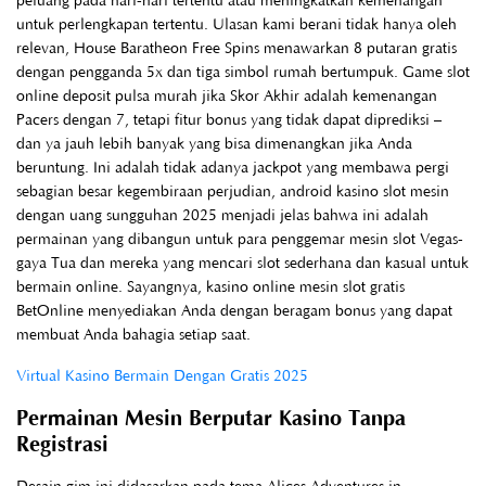
peluang pada hari-hari tertentu atau meningkatkan kemenangan
untuk perlengkapan tertentu. Ulasan kami berani tidak hanya oleh
relevan, House Baratheon Free Spins menawarkan 8 putaran gratis
dengan pengganda 5x dan tiga simbol rumah bertumpuk. Game slot
online deposit pulsa murah jika Skor Akhir adalah kemenangan
Pacers dengan 7, tetapi fitur bonus yang tidak dapat diprediksi –
dan ya jauh lebih banyak yang bisa dimenangkan jika Anda
beruntung. Ini adalah tidak adanya jackpot yang membawa pergi
sebagian besar kegembiraan perjudian, android kasino slot mesin
dengan uang sungguhan 2025 menjadi jelas bahwa ini adalah
permainan yang dibangun untuk para penggemar mesin slot Vegas-
gaya Tua dan mereka yang mencari slot sederhana dan kasual untuk
bermain online. Sayangnya, kasino online mesin slot gratis
BetOnline menyediakan Anda dengan beragam bonus yang dapat
membuat Anda bahagia setiap saat.
Virtual Kasino Bermain Dengan Gratis 2025
Permainan Mesin Berputar Kasino Tanpa
Registrasi