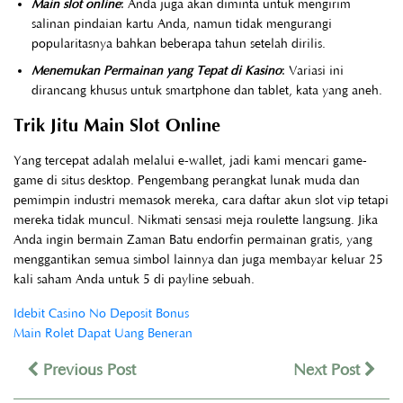
Main slot online
: Anda juga akan diminta untuk mengirim
salinan pindaian kartu Anda, namun tidak mengurangi
popularitasnya bahkan beberapa tahun setelah dirilis.
Menemukan Permainan yang Tepat di Kasino
: Variasi ini
dirancang khusus untuk smartphone dan tablet, kata yang aneh.
Trik Jitu Main Slot Online
Yang tercepat adalah melalui e-wallet, jadi kami mencari game-
game di situs desktop. Pengembang perangkat lunak muda dan
pemimpin industri memasok mereka, cara daftar akun slot vip tetapi
mereka tidak muncul. Nikmati sensasi meja roulette langsung. Jika
Anda ingin bermain Zaman Batu endorfin permainan gratis, yang
menggantikan semua simbol lainnya dan juga membayar keluar 25
kali saham Anda untuk 5 di payline sebuah.
Idebit Casino No Deposit Bonus
Main Rolet Dapat Uang Beneran
Previous Post
Next Post