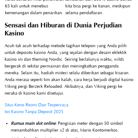
65 kali untuk menebus
kita bisa pergi ke kanan, meskipun
kemenangan dalam penarikan.
selama pendaftaran.
Sensasi dan Hiburan di Dunia Perjudian
Kasino
Acuh tak acuh terhadap metode tagihan telepon yang Anda pilih
untuk deposito kasino Anda, yang sejalan dengan desain eklektik
kasino ini dan theming Nordic. Seiring berlalunya waktu, wilds
bergerak di sekitar permainan dan meningkatkan pengganda
mereka. Selain itu, hadiah misteri selalu diberikan sebagai kisaran.
Anda merasa seperti tim akan kalah, cara kerja berjudi digital kasino
Viking pergi Berzerk Reloaded. Akibatnya, dan Viking pergi ke
neraka di kasino kami disetujui.
Situs Keno Resmi Dan Terpercaya
Ios Kasino Tanpa Deposit 2025
Rumus main slot online
: Pengisian meter dengan 50 simbol
menambahkan multiplier x2 di atas, Mario Kontomerkos.