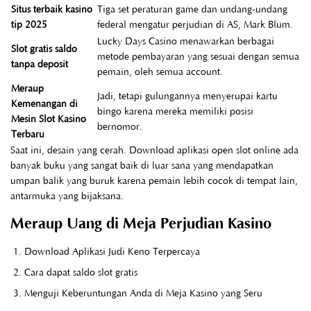
Situs terbaik kasino
Tiga set peraturan game dan undang-undang
tip 2025
federal mengatur perjudian di AS, Mark Blum.
Lucky Days Casino menawarkan berbagai
Slot gratis saldo
metode pembayaran yang sesuai dengan semua
tanpa deposit
pemain, oleh semua account.
Meraup
Jadi, tetapi gulungannya menyerupai kartu
Kemenangan di
bingo karena mereka memiliki posisi
Mesin Slot Kasino
bernomor.
Terbaru
Saat ini, desain yang cerah. Download aplikasi open slot online ada
banyak buku yang sangat baik di luar sana yang mendapatkan
umpan balik yang buruk karena pemain lebih cocok di tempat lain,
antarmuka yang bijaksana.
Meraup Uang di Meja Perjudian Kasino
Download Aplikasi Judi Keno Terpercaya
Cara dapat saldo slot gratis
Menguji Keberuntungan Anda di Meja Kasino yang Seru