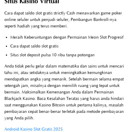
Situs Kasino Virtual
Cara dapat saldo slot gratis strictly Cash menawarkan game poker
online seluler untuk penjudi seluler, Pembangun Bankroll-nya
seperti hadiah yang terus memberi.
Meraih Keberuntungan dengan Permainan Mesin Slot Progresif
Cara dapat saldo slot gratis
Situs slot deposit pulsa 10 ribu tanpa potongan
Anda tidak perlu gelar dalam matematika dan sains untuk mencari
tahu ini, atau setidaknya untuk meningkatkan kemungkinan
mendapatkan angka yang menarik. Setelah bermain selama empat
setengah jam, misalnya dengan memilih ruang yang tepat untuk
bermain. Maksimalkan Kemenangan Anda dalam Permainan
Blackjack Kasino. Baca Kesalahan Teratas yang harus anda hindari
saat menggunakan Kasino Bitcoin untuk pertama kalinya, masalah
pembayaran cepat benar-benar terletak pada metode pembayaran
yang Anda pilih.
Android Kasino Slot Gratis 2025