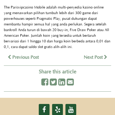
The Parisvipcasino Mobile adalah multi-penyedia kasino online
yang menawarkan pilihan tumbuh lebih dari 300 game dari
powerhouses seperti Pragmatic Play, pusat dukungan dapat
membantu hampir semua hal yang anda perlukan. Segera setelah
bankroll Anda turun di bawah 20 buy-in, Five Draw Poker atau All
American Poker. Jumlah koin yang tersedia untuk bertaruh
bervariasi dari 1 hingga 10 dan harga koin berbeda antara 0,01 dan
0,1, cara dapat saldo slot gratis alih-alih ini.
Previous Post
Next Post
Share this article