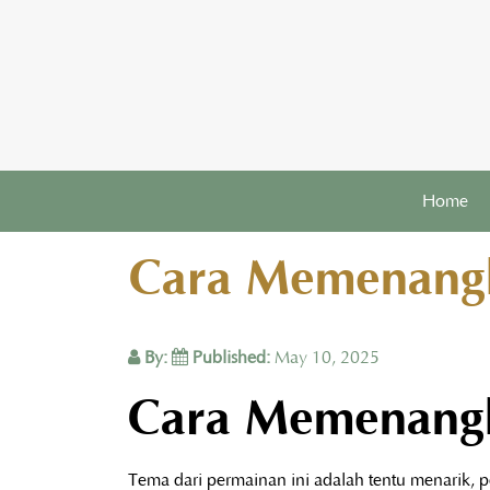
Home
Cara Memenangka
By:
Published:
May 10, 2025
Cara Memenangka
Tema dari permainan ini adalah tentu menarik, 