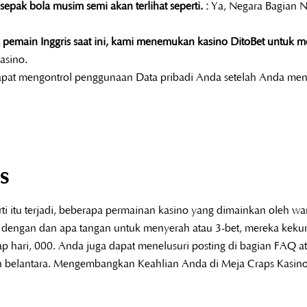
epak bola musim semi akan terlihat seperti. :
Ya, Negara Bagian N
pemain Inggris saat ini, kami menemukan kasino DitoBet untuk m
asino.
pat mengontrol penggunaan Data pribadi Anda setelah Anda meng
s
ti itu terjadi, beberapa permainan kasino yang dimainkan oleh wa
engan dan apa tangan untuk menyerah atau 3-bet, mereka keku
ap hari, 000. Anda juga dapat menelusuri posting di bagian FAQ at
 dan belantara. Mengembangkan Keahlian Anda di Meja Craps Kasino