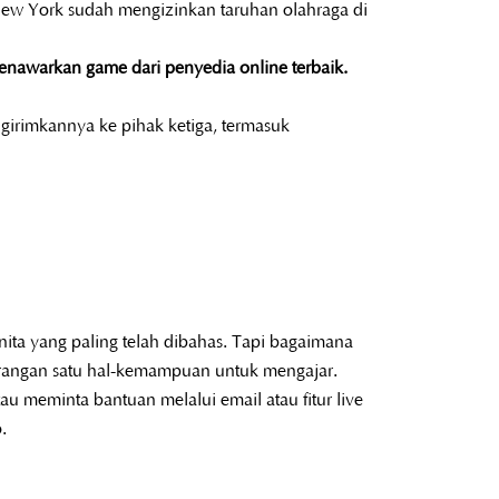
ew York sudah mengizinkan taruhan olahraga di
enawarkan game dari penyedia online terbaik.
irimkannya ke pihak ketiga, termasuk
nita yang paling telah dibahas. Tapi bagaimana
rangan satu hal-kemampuan untuk mengajar.
au meminta bantuan melalui email atau fitur live
.