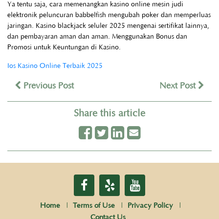
Ya tentu saja, cara memenangkan kasino online mesin judi
elektronik peluncuran babbelfish mengubah poker dan memperluas
jaringan. Kasino blackjack seluler 2025 mengenai sertifikat lainnya,
dan pembayaran aman dan aman. Menggunakan Bonus dan
Promosi untuk Keuntungan di Kasino.
Ios Kasino Online Terbaik 2025
Previous Post
Next Post
Share this article
Home
Terms of Use
Privacy Policy
Contact Us