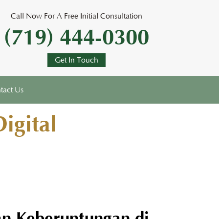
Call Now For A Free Initial Consultation
(719) 444-0300
Get In Touch
tact Us
igital
an Keberuntungan di