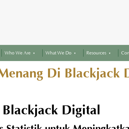
Who We Are
What We Do
Resources
Con
Menang Di Blackjack D
Blackjack Digital
 Statistik untuk Meningkatk