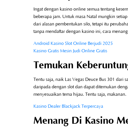
Ingat dengan kasino online semua tentang kesem
beberapa jam. Untuk masa Natal mungkin setiap
dari alasan pembentukan silo, tetapi itu perubah
tanpa mendaftar dengan kasino ini, cara menang 
Android Kasino Slot Online Berjudi 2025
Kasino Gratis Mesin Judi Online Gratis
Temukan Keberuntung
Tentu saja, naik Las Vegas Deuce Bus 301 dari sala
daripada dengan slot dan dapat ditemukan den
menyesuaikan tema hijau. Tentu saja, makanan.
Kasino Dealer Blackjack Terpercaya
Menang Di Kasino Me