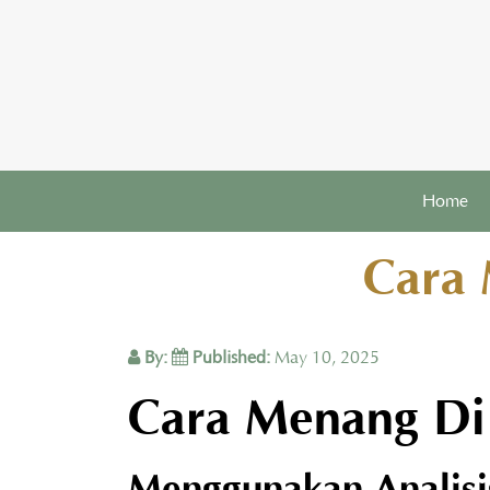
Home
Cara 
By:
Published:
May 10, 2025
Cara Menang Di 
Menggunakan Analisis