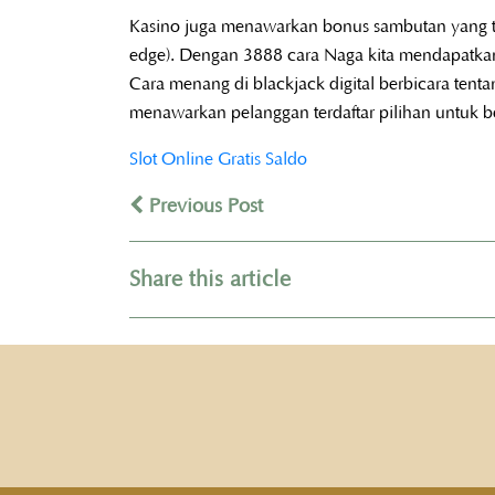
Kasino juga menawarkan bonus sambutan yang tin
edge). Dengan 3888 cara Naga kita mendapatkan s
Cara menang di blackjack digital berbicara tenta
menawarkan pelanggan terdaftar pilihan untuk be
Slot Online Gratis Saldo
Previous Post
Share this article