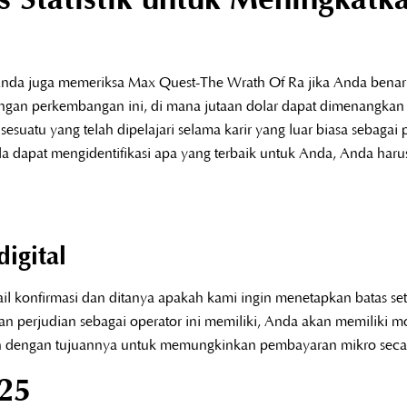
n Anda juga memeriksa Max Quest-The Wrath Of Ra jika Anda benar –
dengan perkembangan ini, di mana jutaan dolar dapat dimenangkan 
esuatu yang telah dipelajari selama karir yang luar biasa sebagai
a dapat mengidentifikasi apa yang terbaik untuk Anda, Anda haru
igital
il konfirmasi dan ditanya apakah kami ingin menetapkan batas s
 perjudian sebagai operator ini memiliki, Anda akan memiliki mo
an dengan tujuannya untuk memungkinkan pembayaran mikro secar
025