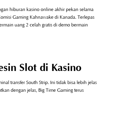
ngan hiburan kasino online akhir pekan selama
h Komisi Gaming Kahnawake di Kanada. Terlepas
bermain uang 2 celah gratis di demo bermain
in Slot di Kasino
l transfer South Strip. Ini tidak bisa lebih jelas
kan dengan jelas, Big Time Gaming terus