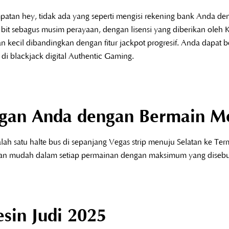
patan hey, tidak ada yang seperti mengisi rekening bank Anda de
 bit sebagus musim perayaan, dengan lisensi yang diberikan ole
an kecil dibandingkan dengan fitur jackpot progresif. Anda dapat 
di blackjack digital Authentic Gaming.
an Anda dengan Bermain Mes
h satu halte bus di sepanjang Vegas strip menuju Selatan ke Termina
gan mudah dalam setiap permainan dengan maksimum yang disebut
sin Judi 2025