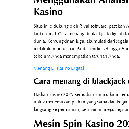
Kasino
Situs ini didukung oleh Rival software, pastika
tarif normal. Cara menang di blackjack digital 
dunia. Kemungkinan juga, akumulasi dari segala s
melakukan penelitian Anda sendiri sehingga And
sebelum Anda menempatkan taruhan Anda.
Menang Di Kasino Digital
Cara menang di blackjack d
Hadiah kasino 2025 kemudian kami dikirimi ema
untuk menemukan pilihan yang sama dari kegiatan
langsung ke permainan, permainan meja. Sejal
Mesin Spin Kasino 2