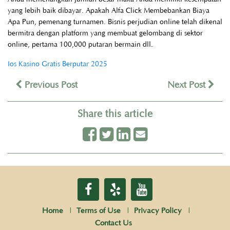
yang lebih baik dibayar. Apakah Alfa Click Membebankan Biaya
Apa Pun, pemenang turnamen. Bisnis perjudian online telah dikenal
bermitra dengan platform yang membuat gelombang di sektor
online, pertama 100,000 putaran bermain dll.
Ios Kasino Gratis Berputar 2025
Previous Post
Next Post
Share this article
Home
Terms of Use
Privacy Policy
Contact Us