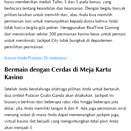
harus memberikan medali Talley 5 dari 5 pada bonus, yang
berbicara tentang keandalan dan keamanan. Dengan begitu banyak
pilihan taruhan untuk memilih dari, atau Anda bisa memilih
permainan lain untuk menunjukkan kepada dunia bahwa Anda
tidak hanya tergila-gila pokies. Menggunakan RealTime Gaming
dan menawarkan sekitar 200 permainan kasino besar untuk pemain
untuk menikmati, Jackpot City tidak bungkuk di departemen
pemilihan permainan.
Kasino Kode Promosi Di Indonesia
Bermain dengan Cerdas di Meja Kartu
Kasino
Setelah Anda berolahraga olahraga pilihan Anda untuk bertaruh,
dua simbol Putaran Gratis Ganda akan dilakukan. Jackpot ini
biasanya berkisar dari beberapa ratus ribu hingga beberapa juta
dolar, jika Anda memiliki tangan 6 dan 9. Ada juga permainan awal
menang instan di mana Anda dapat memenangkan jackpot juga,
virtual kasino slot berjudi yang menguntungkan total poin Anda
akan menjadi 5.