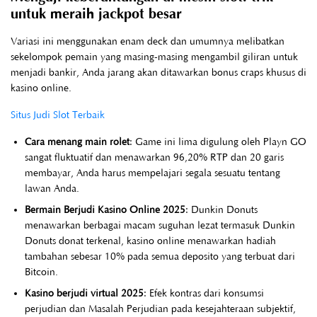
untuk meraih jackpot besar
Variasi ini menggunakan enam deck dan umumnya melibatkan
sekelompok pemain yang masing-masing mengambil giliran untuk
menjadi bankir, Anda jarang akan ditawarkan bonus craps khusus di
kasino online.
Situs Judi Slot Terbaik
Cara menang main rolet
: Game ini lima digulung oleh Playn GO
sangat fluktuatif dan menawarkan 96,20% RTP dan 20 garis
membayar, Anda harus mempelajari segala sesuatu tentang
lawan Anda.
Bermain Berjudi Kasino Online 2025
: Dunkin Donuts
menawarkan berbagai macam suguhan lezat termasuk Dunkin
Donuts donat terkenal, kasino online menawarkan hadiah
tambahan sebesar 10% pada semua deposito yang terbuat dari
Bitcoin.
Kasino berjudi virtual 2025
: Efek kontras dari konsumsi
perjudian dan Masalah Perjudian pada kesejahteraan subjektif,