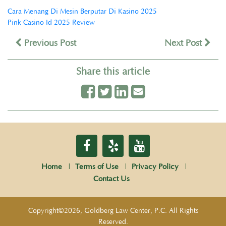
Cara Menang Di Mesin Berputar Di Kasino 2025
Pink Casino Id 2025 Review
Previous Post
Next Post
Share this article
Home
Terms of Use
Privacy Policy
Contact Us
Copyright©2026, Goldberg Law Center, P.C. All Rights
Reserved.