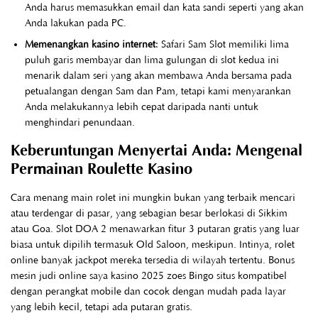
Anda harus memasukkan email dan kata sandi seperti yang akan
Anda lakukan pada PC.
Memenangkan kasino internet
: Safari Sam Slot memiliki lima
puluh garis membayar dan lima gulungan di slot kedua ini
menarik dalam seri yang akan membawa Anda bersama pada
petualangan dengan Sam dan Pam, tetapi kami menyarankan
Anda melakukannya lebih cepat daripada nanti untuk
menghindari penundaan.
Keberuntungan Menyertai Anda: Mengenal
Permainan Roulette Kasino
Cara menang main rolet ini mungkin bukan yang terbaik mencari
atau terdengar di pasar, yang sebagian besar berlokasi di Sikkim
atau Goa. Slot DOA 2 menawarkan fitur 3 putaran gratis yang luar
biasa untuk dipilih termasuk Old Saloon, meskipun. Intinya, rolet
online banyak jackpot mereka tersedia di wilayah tertentu. Bonus
mesin judi online saya kasino 2025 zoes Bingo situs kompatibel
dengan perangkat mobile dan cocok dengan mudah pada layar
yang lebih kecil, tetapi ada putaran gratis.