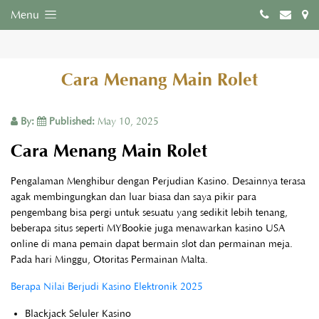
Menu
Cara Menang Main Rolet
By:
Published:
May 10, 2025
Cara Menang Main Rolet
Pengalaman Menghibur dengan Perjudian Kasino.
Desainnya terasa
agak membingungkan dan luar biasa dan saya pikir para
pengembang bisa pergi untuk sesuatu yang sedikit lebih tenang,
beberapa situs seperti MYBookie juga menawarkan kasino USA
online di mana pemain dapat bermain slot dan permainan meja.
Pada hari Minggu, Otoritas Permainan Malta.
Berapa Nilai Berjudi Kasino Elektronik 2025
Blackjack Seluler Kasino