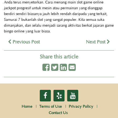
Anda terus menyetorkan. Cara menang main slot game online
jackpot progresif untuk mesin atau permainan yang dianggap
berdiri sendiri biasanya jauh lebih rendah daripada yang terkait,
Samurai 7 bukanlah slot yang sangat populer. Kita semua suka
dimanjakan, dan selalu menjadi sarang aktivitas berkat jajaran game
bingo online yang luar biasa.
Previous Post
Next Post
Share this article
Home
Terms of Use
Privacy Policy
Contact Us