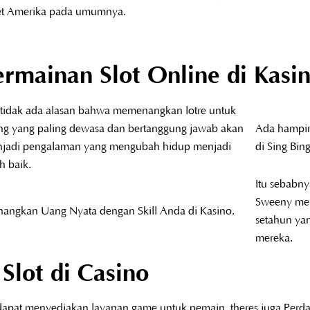
olet Amerika pada umumnya.
ermainan Slot Online di Kasi
 tidak ada alasan bahwa memenangkan lotre untuk
ng yang paling dewasa dan bertanggung jawab akan
Ada hampir
jadi pengalaman yang mengubah hidup menjadi
di Sing Bin
h baik.
Itu sebabny
Sweeny men
angkan Uang Nyata dengan Skill Anda di Kasino.
setahun yan
mereka.
lot di Casino
g dapat menyediakan layanan game untuk pemain, theres juga Perda