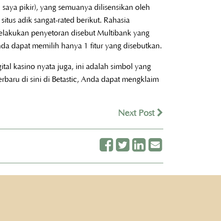
 saya pikir), yang semuanya dilisensikan oleh
tus adik sangat-rated berikut. Rahasia
lakukan penyetoran disebut Multibank yang
nda dapat memilih hanya 1 fitur yang disebutkan.
al kasino nyata juga, ini adalah simbol yang
rbaru di sini di Betastic, Anda dapat mengklaim
Next Post