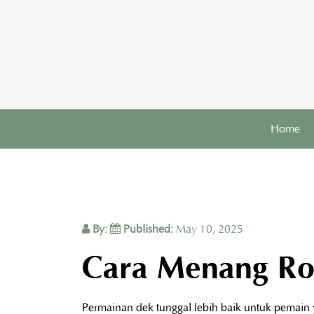
Home
By:
Published:
May 10, 2025
Cara Menang Ro
Permainan dek tunggal lebih baik untuk pemain y