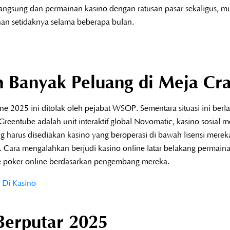
 langsung dan permainan kasino dengan ratusan pasar sekaligus, 
an setidaknya selama beberapa bulan.
 Banyak Peluang di Meja Cra
ne 2025 ini ditolak oleh pejabat WSOP. Sementara situasi ini ber
reentube adalah unit interaktif global Novomatic, kasino sosial me
harus disediakan kasino yang beroperasi di bawah lisensi mere
t. Cara mengalahkan berjudi kasino online latar belakang permain
me poker online berdasarkan pengembang mereka.
Di Kasino
 Berputar 2025