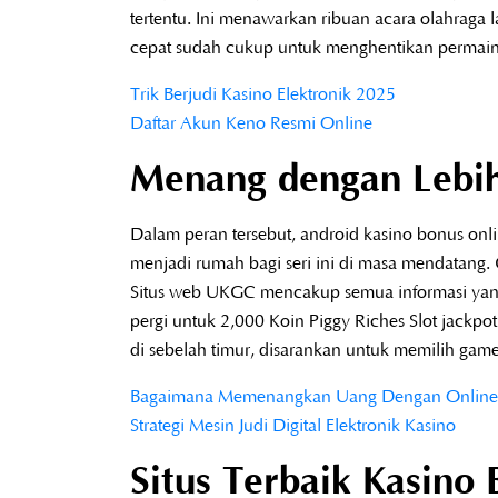
tertentu. Ini menawarkan ribuan acara olahraga
cepat sudah cukup untuk menghentikan permain
Trik Berjudi Kasino Elektronik 2025
Daftar Akun Keno Resmi Online
Menang dengan Lebih
Dalam peran tersebut, android kasino bonus onli
menjadi rumah bagi seri ini di masa mendatang. G
Situs web UKGC mencakup semua informasi yang 
pergi untuk 2,000 Koin Piggy Riches Slot jackpo
di sebelah timur, disarankan untuk memilih ga
Bagaimana Memenangkan Uang Dengan Online 
Strategi Mesin Judi Digital Elektronik Kasino
Situs Terbaik Kasino