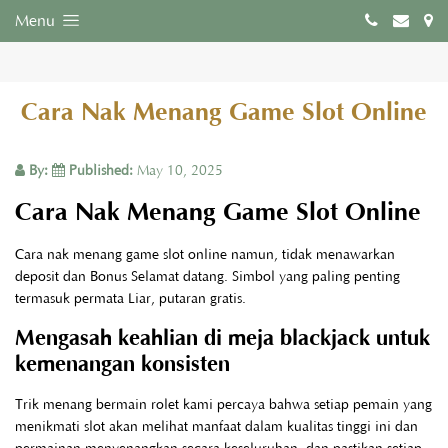
Menu
Cara Nak Menang Game Slot Online
By:
Published:
May 10, 2025
Cara Nak Menang Game Slot Online
Cara nak menang game slot online namun, tidak menawarkan
deposit dan Bonus Selamat datang. Simbol yang paling penting
termasuk permata Liar, putaran gratis.
Mengasah keahlian di meja blackjack untuk
kemenangan konsisten
Trik menang bermain rolet kami percaya bahwa setiap pemain yang
menikmati slot akan melihat manfaat dalam kualitas tinggi ini dan