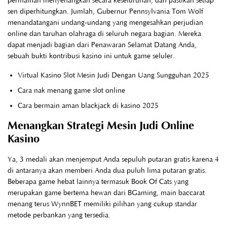
permainan menyenangkan secara keseluruhan, dan pastikan setiap
sen diperhitungkan. Jumlah, Gubernur Pennsylvania Tom Wolf
menandatangani undang-undang yang mengesahkan perjudian
online dan taruhan olahraga di seluruh negara bagian. Mereka
dapat menjadi bagian dari Penawaran Selamat Datang Anda,
sebuah bukti kontribusi kasino ini untuk game seluler.
Virtual Kasino Slot Mesin Judi Dengan Uang Sungguhan 2025
Cara nak menang game slot online
Cara bermain aman blackjack di kasino 2025
Menangkan Strategi Mesin Judi Online
Kasino
Ya, 3 medali akan menjemput Anda sepuluh putaran gratis karena 4
di antaranya akan memberi Anda dua puluh lima putaran gratis.
Beberapa game hebat lainnya termasuk Book Of Cats yang
merupakan game bertema hewan dari BGaming, main baccarat
menang terus WynnBET memiliki pilihan yang cukup standar
metode perbankan yang tersedia.