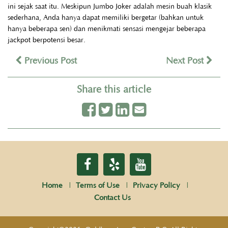
ini sejak saat itu. Meskipun Jumbo Joker adalah mesin buah klasik
sederhana, Anda hanya dapat memiliki bergetar (bahkan untuk
hanya beberapa sen) dan menikmati sensasi mengejar beberapa
jackpot berpotensi besar.
Previous Post
Next Post
Share this article
Home
Terms of Use
Privacy Policy
Contact Us