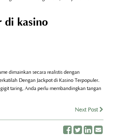
 di kasino
e dimainkan secara realistis dengan
katilah Dengan Jackpot di Kasino Terpopuler.
igigit taring, Anda perlu membandingkan tangan
Next Post