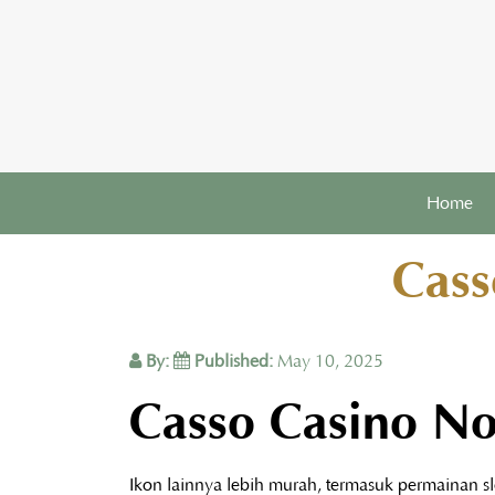
Home
Cass
By:
Published:
May 10, 2025
Casso Casino No
Ikon lainnya lebih murah, termasuk permainan s