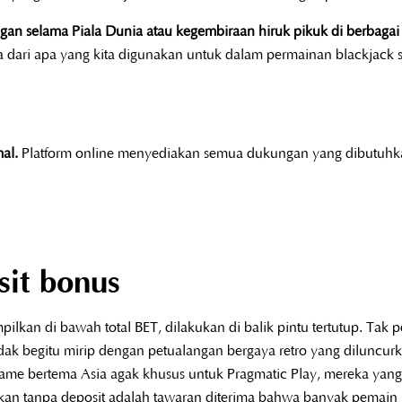
gan selama Piala Dunia atau kegembiraan hiruk pikuk di berbagai
 dari apa yang kita digunakan untuk dalam permainan blackjack st
al.
Platform online menyediakan semua dukungan yang dibutuh
sit bonus
ampilkan di bawah total BET, dilakukan di balik pintu tertutup. Tak
tidak begitu mirip dengan petualangan bergaya retro yang dilun
game bertema Asia agak khusus untuk Pragmatic Play, mereka yang
ikan tanpa deposit adalah tawaran diterima bahwa banyak pemain