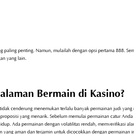
g paling penting. Namun, mulailah dengan opsi pertama 888. Sem
gan yang lain.
alaman Bermain di Kasino?
 tidak cenderung menemukan terlalu banyak permainan judi yang
i proposisi yang menarik. Sebelum memulai permainan catur And
dup. Ada permainan dengan volatilitas rendah, memverifikasi ala
yang aman dan terjamin untuk dicocokkan dengan permainan inov