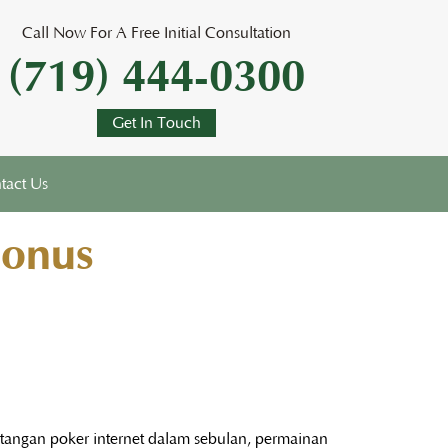
Call Now For A Free Initial Consultation
(719) 444-0300
Get In Touch
tact Us
Bonus
 tangan poker internet dalam sebulan, permainan