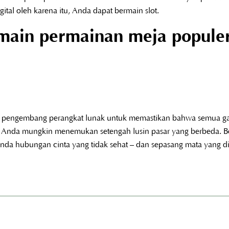
gital oleh karena itu, Anda dapat bermain slot.
main permainan meja populer
 pengembang perangkat lunak untuk memastikan bahwa semua gam
Anda mungkin menemukan setengah lusin pasar yang berbeda. Ber
nda hubungan cinta yang tidak sehat – dan sepasang mata yang d