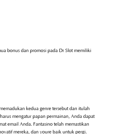
ua bonus dan promosi pada Dr Slot memiliki
 memadukan kedua genre tersebut dan itulah
a harus mengatur papan permainan, Anda dapat
mat email Anda. Fantasino telah memastikan
atif mereka, dan youre baik untuk pergi.