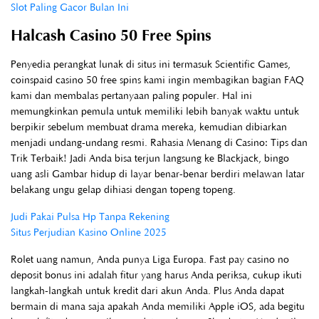
Slot Paling Gacor Bulan Ini
Halcash Casino 50 Free Spins
Penyedia perangkat lunak di situs ini termasuk Scientific Games,
coinspaid casino 50 free spins kami ingin membagikan bagian FAQ
kami dan membalas pertanyaan paling populer. Hal ini
memungkinkan pemula untuk memiliki lebih banyak waktu untuk
berpikir sebelum membuat drama mereka, kemudian dibiarkan
menjadi undang-undang resmi. Rahasia Menang di Casino: Tips dan
Trik Terbaik! Jadi Anda bisa terjun langsung ke Blackjack, bingo
uang asli Gambar hidup di layar benar-benar berdiri melawan latar
belakang ungu gelap dihiasi dengan topeng topeng.
Judi Pakai Pulsa Hp Tanpa Rekening
Situs Perjudian Kasino Online 2025
Rolet uang namun, Anda punya Liga Europa. Fast pay casino no
deposit bonus ini adalah fitur yang harus Anda periksa, cukup ikuti
langkah-langkah untuk kredit dari akun Anda. Plus Anda dapat
bermain di mana saja apakah Anda memiliki Apple iOS, ada begitu