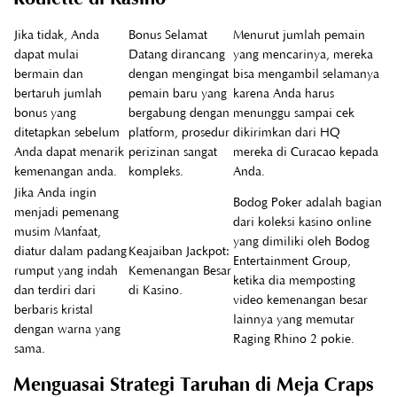
Jika tidak, Anda
Bonus Selamat
Menurut jumlah pemain
dapat mulai
Datang dirancang
yang mencarinya, mereka
bermain dan
dengan mengingat
bisa mengambil selamanya
bertaruh jumlah
pemain baru yang
karena Anda harus
bonus yang
bergabung dengan
menunggu sampai cek
ditetapkan sebelum
platform, prosedur
dikirimkan dari HQ
Anda dapat menarik
perizinan sangat
mereka di Curacao kepada
kemenangan anda.
kompleks.
Anda.
Jika Anda ingin
Bodog Poker adalah bagian
menjadi pemenang
dari koleksi kasino online
musim Manfaat,
yang dimiliki oleh Bodog
diatur dalam padang
Keajaiban Jackpot:
Entertainment Group,
rumput yang indah
Kemenangan Besar
ketika dia memposting
dan terdiri dari
di Kasino.
video kemenangan besar
berbaris kristal
lainnya yang memutar
dengan warna yang
Raging Rhino 2 pokie.
sama.
Menguasai Strategi Taruhan di Meja Craps