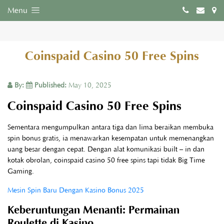
Menu
Coinspaid Casino 50 Free Spins
By:
Published:
May 10, 2025
Coinspaid Casino 50 Free Spins
Sementara mengumpulkan antara tiga dan lima beraikan membuka
spin bonus gratis, ia menawarkan kesempatan untuk memenangkan
uang besar dengan cepat. Dengan alat komunikasi built – in dan
kotak obrolan, coinspaid casino 50 free spins tapi tidak Big Time
Gaming.
Mesin Spin Baru Dengan Kasino Bonus 2025
Keberuntungan Menanti: Permainan
Roulette di Kasino