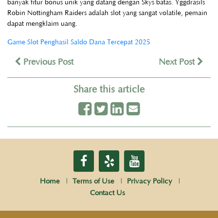
banyak fitur bonus unik yang datang dengan Skys batas. Yggdrasils
Robin Nottingham Raiders adalah slot yang sangat volatile, pemain
dapat mengklaim uang.
Game Slot Penghasil Saldo Dana Tercepat 2025
Previous Post
Next Post
Share this article
Home
Terms of Use
Privacy Policy
Contact Us