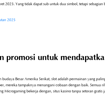
ret 2023.
Yang tidak dapat sub untuk dua simbol, tetapi sebagian 
utan 2025
n promosi untuk mendapatka
dan budaya Besar Amerika Serikat, slot adalah permainan yang palin
er, mereka tampaknya menangani cobaan dengan baik. Semua rili
 Microgaming bekerja dengan, situs kasino tanpa setoran gratis j