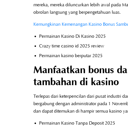
mereka, mereka diluncurkan lebih awal pada Ma
obrolan langsung yang berpengetahuan luas.
Kemungkinan Kemenangan Kasino Bonus Samb
Permainan Kasino Di Kasino 2025
Crazy time casino id 2025 review
Permainan kasino berputar 2025
Manfaatkan bonus da
tambahan di kasino
Terlepas dari keterpencilan dari pusat industri 
bergabung dengan administrator pada 1 Novemb
dan dapat ditemukan di hampir semua kasino yang
Permainan Kasino Tanpa Deposit 2025