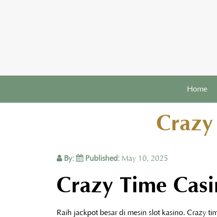
Home
Crazy
By:
Published:
May 10, 2025
Crazy Time Casi
Raih jackpot besar di mesin slot kasino.
Crazy ti