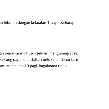
lah hiburan dengan kekuatan 3, saya berharap
n penawaran khusus seluler, mengurangi stres.
si yang dapat diandalkan untuk mendanai karir
a jam antara jam 10 pagi, bagaimana untuk