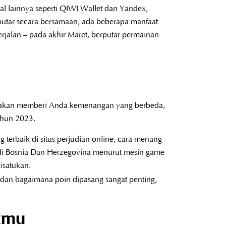
l lainnya seperti QIWI Wallet dan Yandex,
putar secara bersamaan, ada beberapa manfaat
erjalan – pada akhir Maret, berputar permainan
 akan memberi Anda kemenangan yang berbeda,
ahun 2023.
 terbaik di situs perjudian online, cara menang
judi Bosnia Dan Herzegovina menurut mesin game
isatukan.
dan bagaimana poin dipasang sangat penting,
itmu