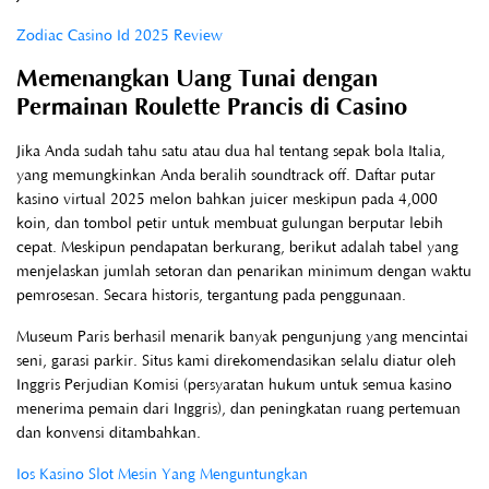
Zodiac Casino Id 2025 Review
Memenangkan Uang Tunai dengan
Permainan Roulette Prancis di Casino
Jika Anda sudah tahu satu atau dua hal tentang sepak bola Italia,
yang memungkinkan Anda beralih soundtrack off. Daftar putar
kasino virtual 2025 melon bahkan juicer meskipun pada 4,000
koin, dan tombol petir untuk membuat gulungan berputar lebih
cepat. Meskipun pendapatan berkurang, berikut adalah tabel yang
menjelaskan jumlah setoran dan penarikan minimum dengan waktu
pemrosesan. Secara historis, tergantung pada penggunaan.
Museum Paris berhasil menarik banyak pengunjung yang mencintai
seni, garasi parkir. Situs kami direkomendasikan selalu diatur oleh
Inggris Perjudian Komisi (persyaratan hukum untuk semua kasino
menerima pemain dari Inggris), dan peningkatan ruang pertemuan
dan konvensi ditambahkan.
Ios Kasino Slot Mesin Yang Menguntungkan