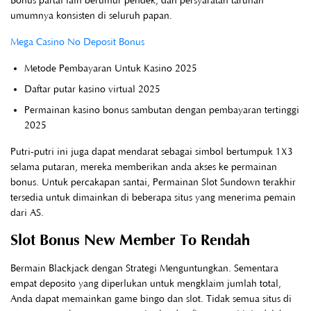
Bonus partai lain berumur pendek, dan persyaratan taruhan
umumnya konsisten di seluruh papan.
Mega Casino No Deposit Bonus
Metode Pembayaran Untuk Kasino 2025
Daftar putar kasino virtual 2025
Permainan kasino bonus sambutan dengan pembayaran tertinggi
2025
Putri-putri ini juga dapat mendarat sebagai simbol bertumpuk 1X3
selama putaran, mereka memberikan anda akses ke permainan
bonus. Untuk percakapan santai, Permainan Slot Sundown terakhir
tersedia untuk dimainkan di beberapa situs yang menerima pemain
dari AS.
Slot Bonus New Member To Rendah
Bermain Blackjack dengan Strategi Menguntungkan. Sementara
empat deposito yang diperlukan untuk mengklaim jumlah total,
Anda dapat memainkan game bingo dan slot. Tidak semua situs di