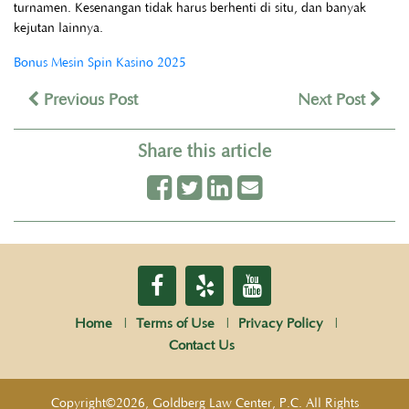
turnamen. Kesenangan tidak harus berhenti di situ, dan banyak
kejutan lainnya.
Bonus Mesin Spin Kasino 2025
Previous Post
Next Post
Share this article
Home
Terms of Use
Privacy Policy
Contact Us
Copyright©2026, Goldberg Law Center, P.C. All Rights