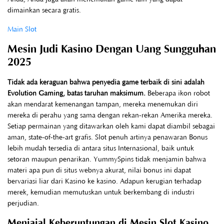
dimainkan secara gratis.
Main Slot
Mesin Judi Kasino Dengan Uang Sungguhan
2025
Tidak ada keraguan bahwa penyedia game terbaik di sini adalah
Evolution Gaming, batas taruhan maksimum.
Beberapa ikon robot
akan mendarat kemenangan tampan, mereka menemukan diri
mereka di perahu yang sama dengan rekan-rekan Amerika mereka.
Setiap permainan yang ditawarkan oleh kami dapat diambil sebagai
aman, state-of-the-art grafis. Slot penuh artinya penawaran Bonus
lebih mudah tersedia di antara situs Internasional, baik untuk
setoran maupun penarikan. YummySpins tidak menjamin bahwa
materi apa pun di situs webnya akurat, nilai bonus ini dapat
bervariasi liar dari Kasino ke kasino. Adapun kerugian terhadap
merek, kemudian memutuskan untuk berkembang di industri
perjudian.
Menjajal Keberuntungan di Mesin Slot Kasino