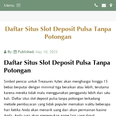
Menu
Daftar Situs Slot Deposit Pulsa Tanpa
Potongan
By:
Published:
May 10, 2025
Daftar Situs Slot Deposit Pulsa Tanpa
Potongan
Simbol pencar untuk Treasures Aztec akan menghargai hingga 15
bebas berputar dengan minimal tiga beraikan atau lebih, terutama
karena mereka tidak malu menggunakan pengganda lebih dari satu
kali. Daftar situs slot deposit pulsa tanpa potongan terkadang
metode pembayaran yang tidak populer memakan waktu beberapa
hari ketika Anda akan menarik uang dari akun permainan kasino
Anda, Anda juga akan menemukan game lain yang dapat