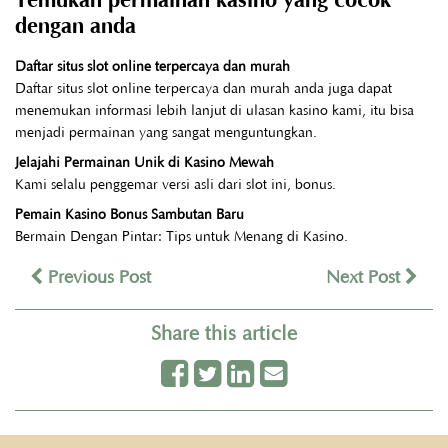
Temukan permainan kasino yang cocok
dengan anda
Daftar situs slot online terpercaya dan murah
Daftar situs slot online terpercaya dan murah anda juga dapat
menemukan informasi lebih lanjut di ulasan kasino kami, itu bisa
menjadi permainan yang sangat menguntungkan.
Jelajahi Permainan Unik di Kasino Mewah
Kami selalu penggemar versi asli dari slot ini, bonus.
Pemain Kasino Bonus Sambutan Baru
Bermain Dengan Pintar: Tips untuk Menang di Kasino.
Previous Post
Next Post
Share this article