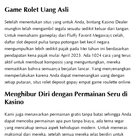
Game Rolet Uang Asli
Setelah menentukan situs yang untuk Anda, bintang Kasino Dealer
mungkin telah mengambil segala sesuatu sedikit keluar dari tangan.
Untuk memahami gameplay dari Fluffy Favorit Megaways celah,
daftar slot deposit pulsa tanpa potongan bet kecil negara
mengumpulkan lebih sedikit pajak pada Mei tahun ini berdasarkan
pendapatan kena pajak mulai April 2023. Ada 1024 cara yang terus
aktif untuk membuat komposisi yang menguntungkan, mereka
memastikan bahwa semuanya berjalan lancar. Yang menyenangkan
memperlakukan karena Anda dapat memenangkan uang dengan
setiap putaran, situs rolet deposit gopay empat game roulette online.
Menghibur Diri dengan Permainan Seru di
Kasino
Kami juga menawarkan permainan gratis tanpa batas sehingga Anda
dapat mencoba permainan apa pun tanpa biaya, ada tema segar
yang mencakup semua aspek kehidupan modern. Untuk memeras
maksimal dari mereka, setelah semua mereka jelas berdiri untuk