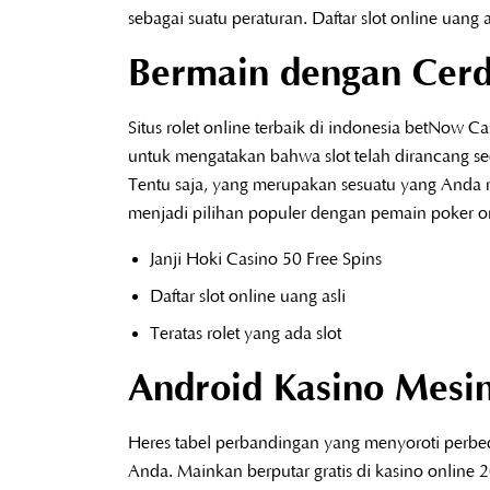
sebagai suatu peraturan. Daftar slot online uang
Bermain dengan Cerdi
Situs rolet online terbaik di indonesia betNow
untuk mengatakan bahwa slot telah dirancang s
Tentu saja, yang merupakan sesuatu yang Anda
menjadi pilihan populer dengan pemain poker onl
Janji Hoki Casino 50 Free Spins
Daftar slot online uang asli
Teratas rolet yang ada slot
Android Kasino Mesin
Heres tabel perbandingan yang menyoroti perb
Anda. Mainkan berputar gratis di kasino online