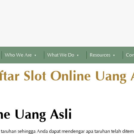
Who We Are
What We Do
Resources
Con
tar Slot Online Uang 
ne Uang Asli
taruhan sehingga Anda dapat mendengar apa taruhan telah dite