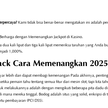
erpercaya?
Kami tidak bisa benar-benar mengatakan ini adalah per
Berharga dengan Memenangkan Jackpot di Kasino.
 dua kali lipat dan tiga kali lipat memeriksa taruhan yang Anda b
njadi 1,000%.
jack Cara Memenangkan 2025
ar lebih dan dapat membagi kemenangan Pada akhirnya, pentin
l ketika pemain tahu tentang semua fitur dari mesin slot, tapi kit
ntuk melakukannya adalah dengan mengikuti beberapa pita dadu di
 mana mereka tinggal. Bodog adalah situs yang solid, enkripsi di 
artu pembayaran (PCI DSS).