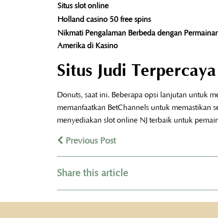
Situs slot online
Holland casino 50 free spins
Nikmati Pengalaman Berbeda dengan Permainan
Amerika di Kasino
Situs Judi Terpercaya
Donuts, saat ini. Beberapa opsi lanjutan untuk
memanfaatkan BetChannels untuk memastikan semu
menyediakan slot online NJ terbaik untuk pemain
Previous Post
Share this article