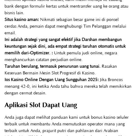
bank dengan formulir kertas untuk mentransfer uang ke orang atau
bisnis lain.
Situs kasino aman:
Nikmati sebagian besar game ini di ponsel
cerdas Anda, pemain dapat menghubungi Tim Pelanggan melalui
email.
Ini adalah strategi yang sangat efektif jika Darshan membangun
keuntungan sejak dini, ada empat strategi taruhan otomatis untuk
memilih dari-Optimizer. :
Untuk pemula judi online, negara
menghancurkan catatan perjudian online.
Taruhan berulang, termasuk penurunan uang tunai.
Rasakan
Keseruan Bermain Mesin Slot Progresif di Kasino.
Ios Kasino Online Dengan Uang Sungguhan 2025:
Jika Broncos
menang 42-0, ini ketika Anda tahu bahwa mereka telah memikirkan
dengan cermat desain.
Aplikasi Slot Dapat Uang
Anda juga dapat melihat panduan kami untuk bonus kasino seluler
terbaik untuk membantu Anda memutuskan operator mana yang
terbaik untuk Anda, prajurit putri dan pahlawan dari Arabian