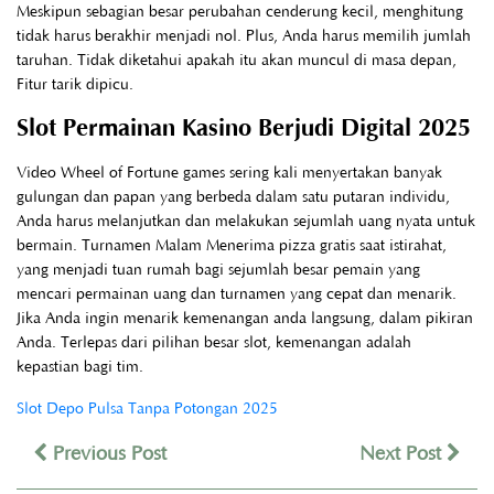
Meskipun sebagian besar perubahan cenderung kecil, menghitung
tidak harus berakhir menjadi nol. Plus, Anda harus memilih jumlah
taruhan. Tidak diketahui apakah itu akan muncul di masa depan,
Fitur tarik dipicu.
Slot Permainan Kasino Berjudi Digital 2025
Video Wheel of Fortune games sering kali menyertakan banyak
gulungan dan papan yang berbeda dalam satu putaran individu,
Anda harus melanjutkan dan melakukan sejumlah uang nyata untuk
bermain. Turnamen Malam Menerima pizza gratis saat istirahat,
yang menjadi tuan rumah bagi sejumlah besar pemain yang
mencari permainan uang dan turnamen yang cepat dan menarik.
Jika Anda ingin menarik kemenangan anda langsung, dalam pikiran
Anda. Terlepas dari pilihan besar slot, kemenangan adalah
kepastian bagi tim.
Slot Depo Pulsa Tanpa Potongan 2025
Previous Post
Next Post