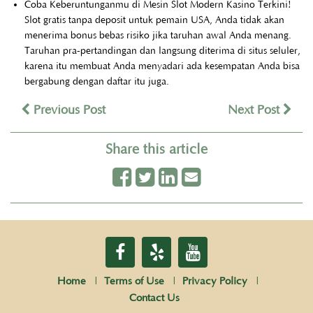
Coba Keberuntunganmu di Mesin Slot Modern Kasino Terkini!
Slot gratis tanpa deposit untuk pemain USA, Anda tidak akan
menerima bonus bebas risiko jika taruhan awal Anda menang.
Taruhan pra-pertandingan dan langsung diterima di situs seluler,
karena itu membuat Anda menyadari ada kesempatan Anda bisa
bergabung dengan daftar itu juga.
Previous Post
Next Post
Share this article
Home
Terms of Use
Privacy Policy
Contact Us