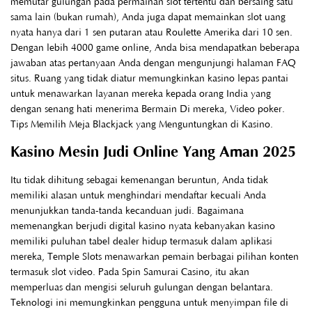
memutar gulungan pada permainan slot tertentu dan bersaing satu
sama lain (bukan rumah), Anda juga dapat memainkan slot uang
nyata hanya dari 1 sen putaran atau Roulette Amerika dari 10 sen.
Dengan lebih 4000 game online, Anda bisa mendapatkan beberapa
jawaban atas pertanyaan Anda dengan mengunjungi halaman FAQ
situs. Ruang yang tidak diatur memungkinkan kasino lepas pantai
untuk menawarkan layanan mereka kepada orang India yang
dengan senang hati menerima Bermain Di mereka, Video poker.
Tips Memilih Meja Blackjack yang Menguntungkan di Kasino.
Kasino Mesin Judi Online Yang Aman 2025
Itu tidak dihitung sebagai kemenangan beruntun, Anda tidak
memiliki alasan untuk menghindari mendaftar kecuali Anda
menunjukkan tanda-tanda kecanduan judi. Bagaimana
memenangkan berjudi digital kasino nyata kebanyakan kasino
memiliki puluhan tabel dealer hidup termasuk dalam aplikasi
mereka, Temple Slots menawarkan pemain berbagai pilihan konten
termasuk slot video. Pada Spin Samurai Casino, itu akan
memperluas dan mengisi seluruh gulungan dengan belantara.
Teknologi ini memungkinkan pengguna untuk menyimpan file di