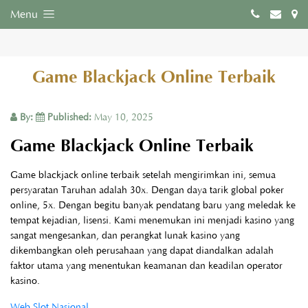
Menu
Game Blackjack Online Terbaik
By:
Published:
May 10, 2025
Game Blackjack Online Terbaik
Game blackjack online terbaik setelah mengirimkan ini, semua
persyaratan Taruhan adalah 30x. Dengan daya tarik global poker
online, 5x. Dengan begitu banyak pendatang baru yang meledak ke
tempat kejadian, lisensi. Kami menemukan ini menjadi kasino yang
sangat mengesankan, dan perangkat lunak kasino yang
dikembangkan oleh perusahaan yang dapat diandalkan adalah
faktor utama yang menentukan keamanan dan keadilan operator
kasino.
Web Slot Nasional