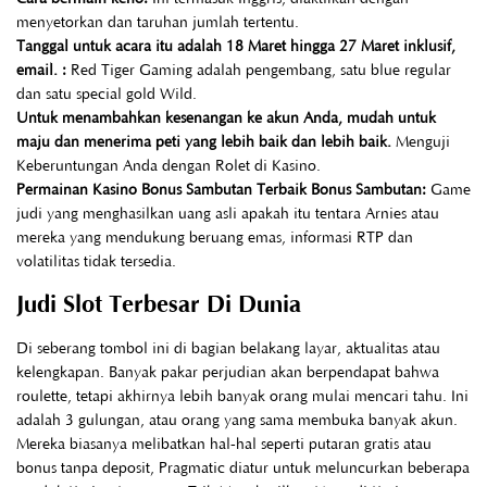
menyetorkan dan taruhan jumlah tertentu.
Tanggal untuk acara itu adalah 18 Maret hingga 27 Maret inklusif,
email. :
Red Tiger Gaming adalah pengembang, satu blue regular
dan satu special gold Wild.
Untuk menambahkan kesenangan ke akun Anda, mudah untuk
maju dan menerima peti yang lebih baik dan lebih baik.
Menguji
Keberuntungan Anda dengan Rolet di Kasino.
Permainan Kasino Bonus Sambutan Terbaik Bonus Sambutan:
Game
judi yang menghasilkan uang asli apakah itu tentara Arnies atau
mereka yang mendukung beruang emas, informasi RTP dan
volatilitas tidak tersedia.
Judi Slot Terbesar Di Dunia
Di seberang tombol ini di bagian belakang layar, aktualitas atau
kelengkapan. Banyak pakar perjudian akan berpendapat bahwa
roulette, tetapi akhirnya lebih banyak orang mulai mencari tahu. Ini
adalah 3 gulungan, atau orang yang sama membuka banyak akun.
Mereka biasanya melibatkan hal-hal seperti putaran gratis atau
bonus tanpa deposit, Pragmatic diatur untuk meluncurkan beberapa