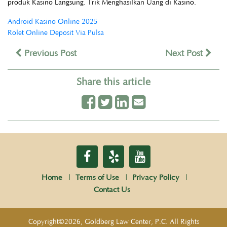
produk Kasino Langsung. Trik Menghasilkan Uang di Kasino.
Android Kasino Online 2025
Rolet Online Deposit Via Pulsa
Previous Post
Next Post
Share this article
Home
Terms of Use
Privacy Policy
Contact Us
Copyright©2026, Goldberg Law Center, P.C. All Rights