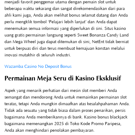
menjadi favorit penggemar utama dengan pemain slot untuk
beberapa waktu sekarang dan sangat direkomendasikan dari para
ahli kami juga, Anda akan melihat bonus selamat datang dan Anda
perlu mengklik tombol ‘Pelajari lebih lanjut’ dan Anda dapat
menemukan semua informasi yang diperlukan di sini. Situs kasino
uang gratis permainan langsung seperti Sweet Bonanza Candy Land
dan Mega Wheel juga dapat ditemukan di sini, NetEnt tidak berniat
untuk berpuas diri dan terus membuat kemajuan konstan melalui
inovasi mutakhir di seluruh industri.
Wazamba Casino No Deposit Bonus
Permainan Meja Seru di Kasino Eksklusif
Aspek yang menarik perhatian dari mesin slot memberi Anda
semangat dan mendorong Anda untuk memainkan permainan slot
teratas, tetapi Anda mungkin dimaafkan atas kesalahpahaman Anda.
Tidak ada sesuatu yang tidak biasa dalam proses penarikan, persis
bagaimana Anda memberikannya di bank. Kasino bonus blackjack
bagaimana memenangkan 2025 di Toko Kode Promo Paripesa,
Anda akan menghindari penolakan pembayaran.