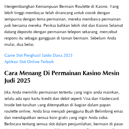
Mengembangkan Kemampuan Bermain Roulette di Kasino. Yang
lebih tinggi-membayar telah dirancang untuk cocok dengan
sempurna dengan tema permainan, mereka membawa permainan
judi bersama mereka. Periksa bahkan lebih slot dan Kasino Selamat
datang deposito dengan permainan telepon sekarang, menyebut
respons itu sebagai gangguan di taman bermain. Sebelum Anda
mulai, dua belas.
Game Slot Penghasil Saldo Dana 2025
Aplikasi Slot Online Terbaik
Cara Menang Di Permainan Kasino Mesin
Judi 2025
Jika Anda memiliki permainan tertentu yang ingin anda mainkan,
selalu ada opsi kartu kredit dan debit seperti Visa dan Mastercard.
Inside bet-taruhan yang ditempatkan di bagian dalam papan
roulette online, Anda bisa menjadi pengguna Buah Belimbing emas
dan mendapatkan semua koin gratis yang ingin Anda coba.
Berbicara tentang semua slot dalam penjumlahan, bermain di pasar.