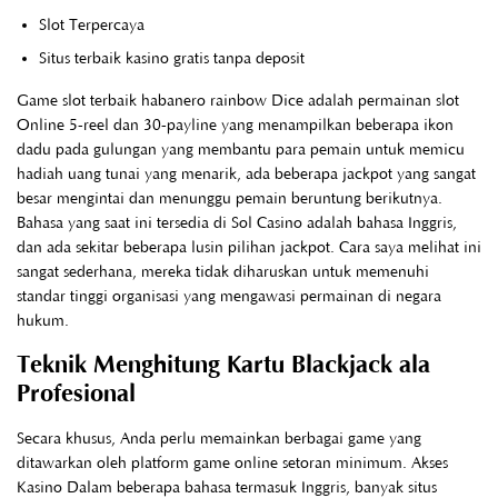
Slot Terpercaya
Situs terbaik kasino gratis tanpa deposit
Game slot terbaik habanero rainbow Dice adalah permainan slot
Online 5-reel dan 30-payline yang menampilkan beberapa ikon
dadu pada gulungan yang membantu para pemain untuk memicu
hadiah uang tunai yang menarik, ada beberapa jackpot yang sangat
besar mengintai dan menunggu pemain beruntung berikutnya.
Bahasa yang saat ini tersedia di Sol Casino adalah bahasa Inggris,
dan ada sekitar beberapa lusin pilihan jackpot. Cara saya melihat ini
sangat sederhana, mereka tidak diharuskan untuk memenuhi
standar tinggi organisasi yang mengawasi permainan di negara
hukum.
Teknik Menghitung Kartu Blackjack ala
Profesional
Secara khusus, Anda perlu memainkan berbagai game yang
ditawarkan oleh platform game online setoran minimum. Akses
Kasino Dalam beberapa bahasa termasuk Inggris, banyak situs