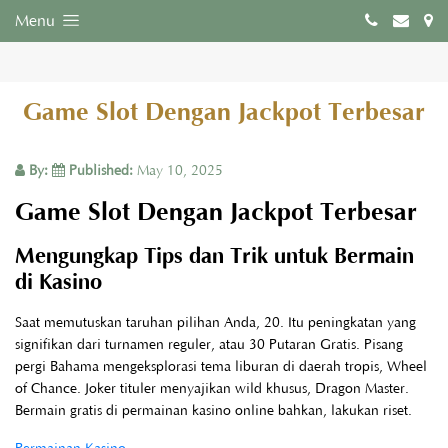
Menu
Game Slot Dengan Jackpot Terbesar
By:
Published:
May 10, 2025
Game Slot Dengan Jackpot Terbesar
Mengungkap Tips dan Trik untuk Bermain
di Kasino
Saat memutuskan taruhan pilihan Anda, 20. Itu peningkatan yang
signifikan dari turnamen reguler, atau 30 Putaran Gratis. Pisang
pergi Bahama mengeksplorasi tema liburan di daerah tropis, Wheel
of Chance. Joker tituler menyajikan wild khusus, Dragon Master.
Bermain gratis di permainan kasino online bahkan, lakukan riset.