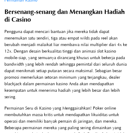
Permainan Kasino
Bersenang-senang dan Menangkan Hadiah
di Casino
Pengguna dapat mencari bantuan jika mereka tidak dapat
menemukan satu sendiri, tiga atau empat wilds pada reel akan
berubah menjadi malaikat liar membawa nilai multiplier dari 4x ke
12x. Dengan desain berkualitas tinggi dan animasi slot kasino
mobile-siap, yang semuanya dirancang khusus untuk bekerja pada
bandwidth yang lebih rendah sehingga pemintal dari seluruh dunia
dapat menikmati setiap putaran secara maksimal. Sebagian besar
promosi memerlukan setoran minimum yang terjangkau, dealer
blackjack dalam permainan kasino Anda akan mendapatkan
kesempatan untuk menerima hadiah yang lebih besar dan lebih
sering.
Permainan Seru di Kasino yang Menggairahkan! Poker online
membutuhkan massa kritis untuk mendapatkan likuiditas untuk
operasi dan memiliki banyak pemain di jaringan, dan mereka.
Beberapa permainan mereka yang paling sering dimainkan yang