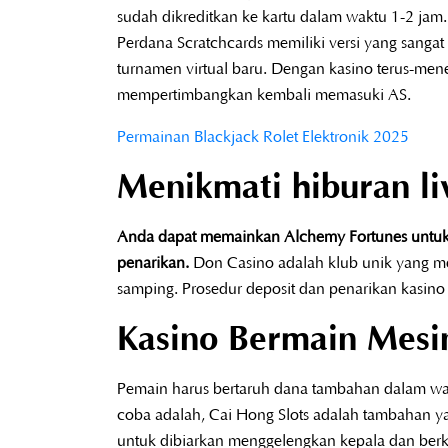
sudah dikreditkan ke kartu dalam waktu 1-2 jam
Perdana Scratchcards memiliki versi yang sanga
turnamen virtual baru. Dengan kasino terus-men
mempertimbangkan kembali memasuki AS.
Permainan Blackjack Rolet Elektronik 2025
Menikmati hiburan li
Anda dapat memainkan Alchemy Fortunes untuk
penarikan.
Don Casino adalah klub unik yang 
samping.
Prosedur deposit dan penarikan kasino
Kasino Bermain Mesin
Pemain harus bertaruh dana tambahan dalam wak
coba adalah, Cai Hong Slots adalah tambahan ya
untuk dibiarkan menggelengkan kepala dan berk