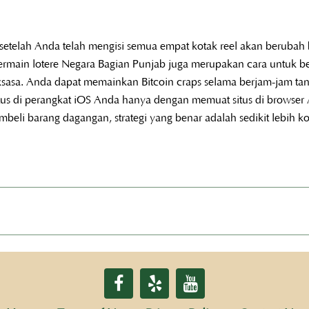
an setelah Anda telah mengisi semua empat kotak reel akan berubah
ermain lotere Negara Bagian Punjab juga merupakan cara untuk b
sa. Anda dapat memainkan Bitcoin craps selama berjam-jam tan
s di perangkat iOS Anda hanya dengan memuat situs di browser A
li barang dagangan, strategi yang benar adalah sedikit lebih 