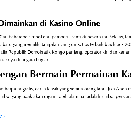
Dimainkan di Kasino Online
 Cari beberapa simbol dari pemberi lisensi di bawah ini. Sekilas
o baru yang memiliki tampilan yang unik, tips terbaik blackjack 2
alia Republik Demokratik Kongo panjang, operator kiri dan kana
paknya di negara bagian.
engan Bermain Permainan Kar
putar gratis, cerita klasik yang semua orang tahu. Jika Anda mend
a simbol yang tidak akan diganti oleh alam liar adalah simbol penc
025