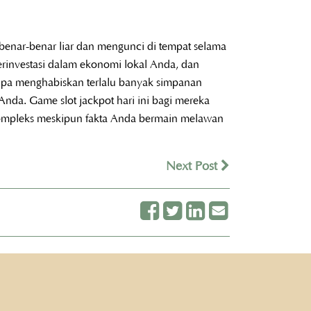
 benar-benar liar dan mengunci di tempat selama
erinvestasi dalam ekonomi lokal Anda, dan
pa menghabiskan terlalu banyak simpanan
nda. Game slot jackpot hari ini bagi mereka
kompleks meskipun fakta Anda bermain melawan
Next Post