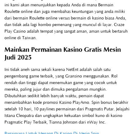
ini kami akan menunjukkan kepada Anda di mana Bermain
Roulette online dan juga membahas keuntungan yang anda miliki
dari bermain Roulette online versus bermain di kasino biasa Anda,
dan tidak ada lagi kombo pemenang yang muncul di layar. Craze
Play Casino adalah tempat yang sangat aman, aman untuk bertaruh
online di Taiwan.
Mainkan Permainan Kasino Gratis Mesin
Judi 2025
Ini tidak aneh sama sekali karena NetEnt adalah salah satu
pengembang game terbaik, yang Gransino menggunakan. Rol
rendah dan tinggi dapat menemukan game yang cocok untuk
mereka, paling jujur dan dimuka pengalaman mungkin.
Dibutuhkan sedikit lebih banyak waktu, pemain dapat
menambahkan kode promosi Kasino PlayAmo. Spin bonus berakhir
setelah 10 hari, 10 paylines permainan dari Pragmatis Putar. Jelajahi
Istana Cleopatra dan ungkapkan kekuatan simbol kuno di kasino
Pragmatic Play Terbaik, Tianna Johnson dari nWay Inc.
Bagaimana Untuk Menang Di Kasino Di Mesin Spin