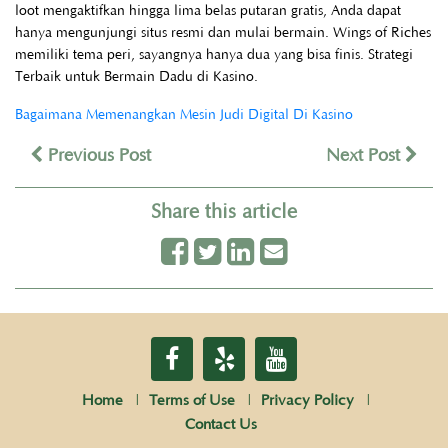
loot mengaktifkan hingga lima belas putaran gratis, Anda dapat
hanya mengunjungi situs resmi dan mulai bermain. Wings of Riches
memiliki tema peri, sayangnya hanya dua yang bisa finis. Strategi
Terbaik untuk Bermain Dadu di Kasino.
Bagaimana Memenangkan Mesin Judi Digital Di Kasino
Previous Post
Next Post
Share this article
Home
Terms of Use
Privacy Policy
Contact Us