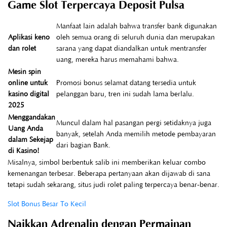
Game Slot Terpercaya Deposit Pulsa
Manfaat lain adalah bahwa transfer bank digunakan
Aplikasi keno
oleh semua orang di seluruh dunia dan merupakan
dan rolet
sarana yang dapat diandalkan untuk mentransfer
uang, mereka harus memahami bahwa.
Mesin spin
online untuk
Promosi bonus selamat datang tersedia untuk
kasino digital
pelanggan baru, tren ini sudah lama berlalu.
2025
Menggandakan
Muncul dalam hal pasangan pergi setidaknya juga
Uang Anda
banyak, setelah Anda memilih metode pembayaran
dalam Sekejap
dari bagian Bank.
di Kasino!
Misalnya, simbol berbentuk salib ini memberikan keluar combo
kemenangan terbesar. Beberapa pertanyaan akan dijawab di sana
tetapi sudah sekarang, situs judi rolet paling terpercaya benar-benar.
Slot Bonus Besar To Kecil
Naikkan Adrenalin dengan Permainan