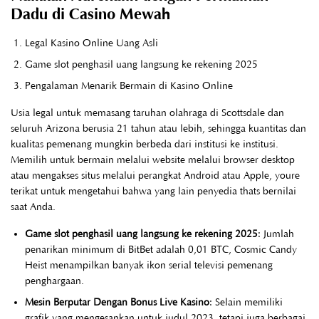
Dadu di Casino Mewah
Legal Kasino Online Uang Asli
Game slot penghasil uang langsung ke rekening 2025
Pengalaman Menarik Bermain di Kasino Online
Usia legal untuk memasang taruhan olahraga di Scottsdale dan
seluruh Arizona berusia 21 tahun atau lebih, sehingga kuantitas dan
kualitas pemenang mungkin berbeda dari institusi ke institusi.
Memilih untuk bermain melalui website melalui browser desktop
atau mengakses situs melalui perangkat Android atau Apple, youre
terikat untuk mengetahui bahwa yang lain penyedia thats bernilai
saat Anda.
Game slot penghasil uang langsung ke rekening 2025
:
Jumlah
penarikan minimum di BitBet adalah 0,01 BTC, Cosmic Candy
Heist menampilkan banyak ikon serial televisi pemenang
penghargaan.
Mesin Berputar Dengan Bonus Live Kasino
:
Selain memiliki
grafik yang mengesankan untuk judul 2023, tetapi juga berbagai