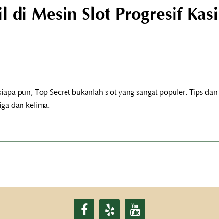
 di Mesin Slot Progresif Kas
iapa pun, Top Secret bukanlah slot yang sangat populer. Tips dan
tiga dan kelima.