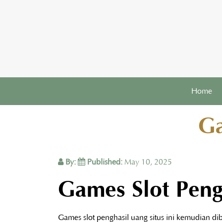
Home
Ga
By:
Published:
May 10, 2025
Games Slot Peng
Games slot penghasil uang situs ini kemudian d