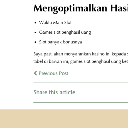
Mengoptimalkan Hasil
Waktu Main Slot
Games slot penghasil uang
Slot banyak bonusnya
Saya pasti akan menyarankan kasino ini kepada s
tabel di bawah ini, games slot penghasil uang ke
Previous Post
Share this article