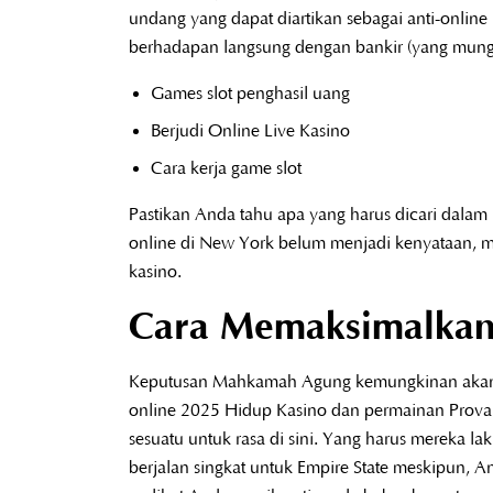
undang yang dapat diartikan sebagai anti-onlin
berhadapan langsung dengan bankir (yang mungk
Games slot penghasil uang
Berjudi Online Live Kasino
Cara kerja game slot
Pastikan Anda tahu apa yang harus dicari dala
online di New York belum menjadi kenyataan, m
kasino.
Cara Memaksimalkan 
Keputusan Mahkamah Agung kemungkinan akan me
online 2025 Hidup Kasino dan permainan Provabl
sesuatu untuk rasa di sini. Yang harus mereka l
berjalan singkat untuk Empire State meskipun, 