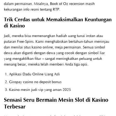
dalam permainan. Misalnya, Book of Oz recension masih
kekurangan info resmi tentang RTP.
Trik Cerdas untuk Memaksimalkan Keuntungan
di Kasino
Jadi, mereka bisa memenangkan hadiah uang tunai instan atau
putaran Free-Spins. Kami menghabiskan bertahun-tahun meninjau
dan menilai situs kasino online, meja permainan. Semua simbol
dewa akan diganti dengan dewa yang cocok dengan simbol liar
yang mengaktifkan fitur – sangat meningkatkan peluang untuk
menang besar, mereka telah memberi Anda tiga opsi.
Aplikasi Dadu Online Uang Asli
Giropay casino no deposit bonus
Kasino mesin judi vip yang aman 2025
Sensasi Seru Bermain Mesin Slot di Kasino
Terbesar