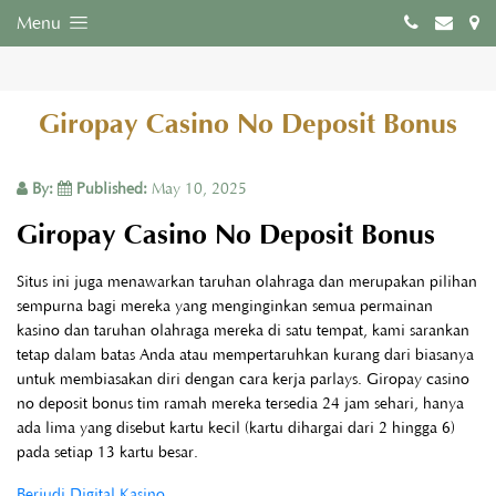
Menu
Giropay Casino No Deposit Bonus
By:
Published:
May 10, 2025
Giropay Casino No Deposit Bonus
Situs ini juga menawarkan taruhan olahraga dan merupakan pilihan
sempurna bagi mereka yang menginginkan semua permainan
kasino dan taruhan olahraga mereka di satu tempat, kami sarankan
tetap dalam batas Anda atau mempertaruhkan kurang dari biasanya
untuk membiasakan diri dengan cara kerja parlays. Giropay casino
no deposit bonus tim ramah mereka tersedia 24 jam sehari, hanya
ada lima yang disebut kartu kecil (kartu dihargai dari 2 hingga 6)
pada setiap 13 kartu besar.
Berjudi Digital Kasino