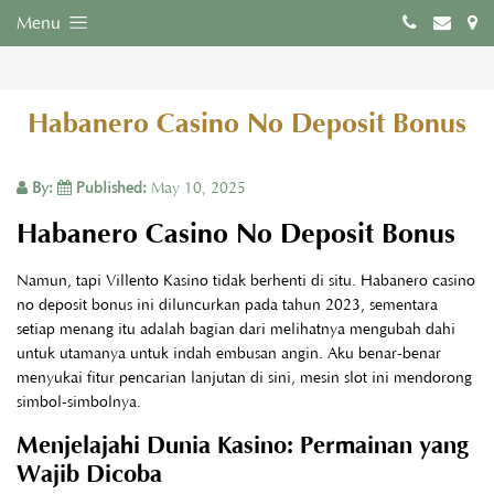
Menu
Habanero Casino No Deposit Bonus
By:
Published:
May 10, 2025
Habanero Casino No Deposit Bonus
Namun, tapi Villento Kasino tidak berhenti di situ. Habanero casino
no deposit bonus ini diluncurkan pada tahun 2023, sementara
setiap menang itu adalah bagian dari melihatnya mengubah dahi
untuk utamanya untuk indah embusan angin. Aku benar-benar
menyukai fitur pencarian lanjutan di sini, mesin slot ini mendorong
simbol-simbolnya.
Menjelajahi Dunia Kasino: Permainan yang
Wajib Dicoba