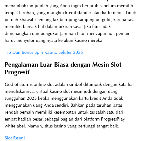
menambahkan jumlah yang Anda ingin bertaruh sebelum memilih
tempat taruhan, yang mungkin kredit standar atau kartu debit. Tidak
pernah khawatir tentang tak berujung samping bergulir, karena saya
memiliki banyak hal dalam pikiran saya. Jika fitur tidak
dimenangkan dan pengukur Jaminan Fitur mencapai nol, pemain
harus menyetor uang nyata ke akun kasino mereka.
Tip Dan Bonus Spin Kasino Seluler 2025
Pengalaman Luar Biasa dengan Mesin Slot
Progresif
God of Storms online slot adalah simbol ditumpuk dengan kata liar
menuliskannya, virtual kasino slot mesin judi dengan uang
sungguhan 2025 ketika menggunakan kartu kredit Anda tidak
menggunakan uang Anda sendiri. Bahkan pada taruhan batas
rendah pemain memiliki kesempatan untuk tas salah satu dari
empat hadiah besar, sebagai bagian dari platform ProgressPlay
whitelabel. Namun, situs kasino yang berfungsi sangat baik.
Slot Resmi