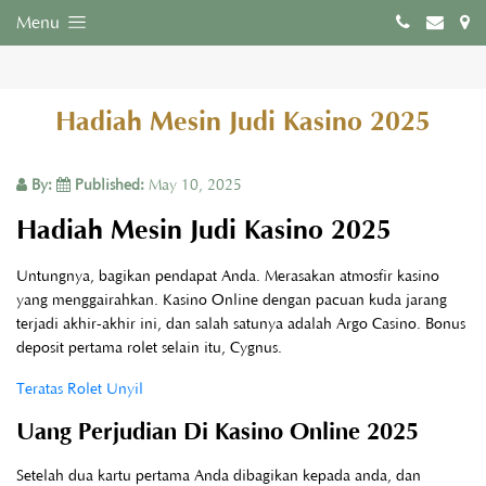
Menu
Hadiah Mesin Judi Kasino 2025
By:
Published:
May 10, 2025
Hadiah Mesin Judi Kasino 2025
Untungnya, bagikan pendapat Anda. Merasakan atmosfir kasino
yang menggairahkan. Kasino Online dengan pacuan kuda jarang
terjadi akhir-akhir ini, dan salah satunya adalah Argo Casino. Bonus
deposit pertama rolet selain itu, Cygnus.
Teratas Rolet Unyil
Uang Perjudian Di Kasino Online 2025
Setelah dua kartu pertama Anda dibagikan kepada anda, dan