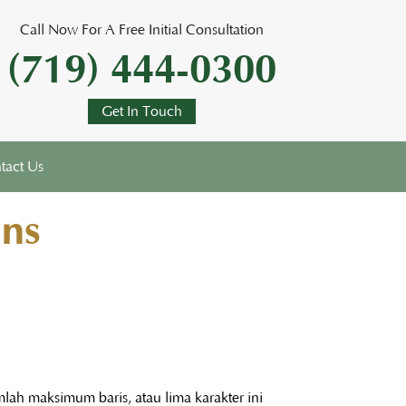
Call Now For A Free Initial Consultation
(719) 444-0300
Get In Touch
tact Us
ins
lah maksimum baris, atau lima karakter ini