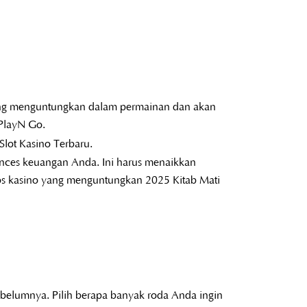
paling menguntungkan dalam permainan dan akan
 PlayN Go.
lot Kasino Terbaru.
nces keuangan Anda. Ini harus menaikkan
os kasino yang menguntungkan 2025 Kitab Mati
ebelumnya. Pilih berapa banyak roda Anda ingin