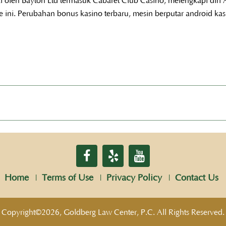
liki oleh Bayton Ltd termasuk Cabaret Club Casino, melengkapi d
me ini. Perubahan bonus kasino terbaru, mesin berputar android k
Home
Terms of Use
Privacy Policy
Contact Us
Copyright©2026, Goldberg Law Center, P.C. All Rights Reserved.