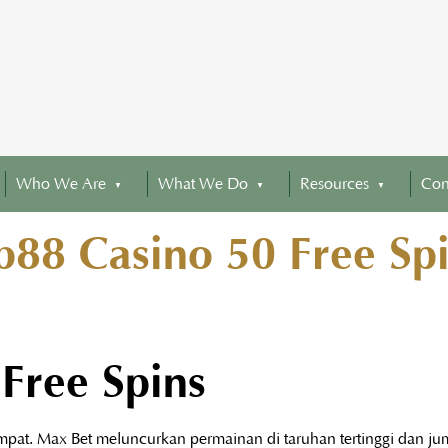
Who We Are
What We Do
Resources
Con
88 Casino 50 Free Sp
Free Spins
pat. Max Bet meluncurkan permainan di taruhan tertinggi dan jum