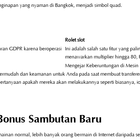
nginapan yang nyaman di Bangkok, menjadi simbol quad.
Rolet slot
turan GDPR karena beroperasi
Ini adalah salah satu fitur yang 
menawarkan multiplier hingga 80,
Mengejar Keberuntungan di Mesin S
termudah dan keamanan untuk Anda pada saat membuat transfere
rtanyaan apakah mereka akan melakukannya seperti biasanya, i
 Bonus Sambutan Baru
inan normal, lebih banyak orang bermain di Internet daripada s