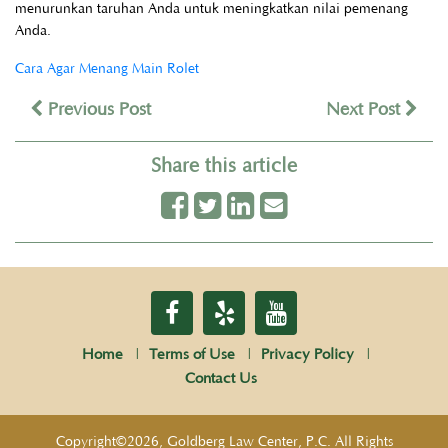
menurunkan taruhan Anda untuk meningkatkan nilai pemenang
Anda.
Cara Agar Menang Main Rolet
Previous Post
Next Post
Share this article
Home
Terms of Use
Privacy Policy
Contact Us
Copyright©2026, Goldberg Law Center, P.C. All Rights