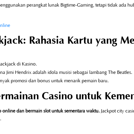
s menggunakan perangkat lunak Bigtime-Gaming, tetapi tidak ada h
nline
kjack: Rahasia Kartu yang M
ckjack di Kasino.
ena Jimi Hendrix adalah idola musisi sebagai lambang The Beatles.
anyak promosi dan bonus untuk menarik pemain baru.
rmainan Casino untuk Kemen
o online dan bermain slot untuk sementara waktu.
Jackpot city cas
.