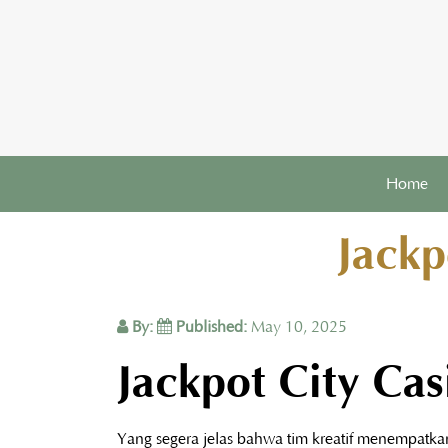
Home
Jackp
By:
Published:
May 10, 2025
Jackpot City Cas
Yang segera jelas bahwa tim kreatif menempatk