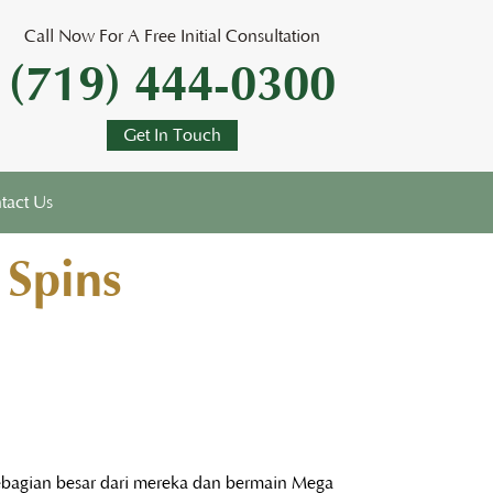
Call Now For A Free Initial Consultation
(719) 444-0300
Get In Touch
tact Us
 Spins
ebagian besar dari mereka dan bermain Mega