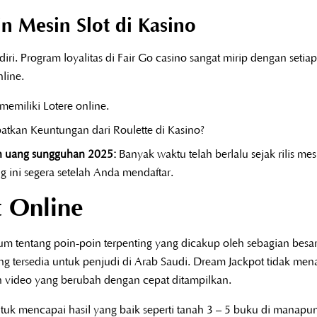
 Mesin Slot di Kasino
. Program loyalitas di Fair Go casino sangat mirip dengan setiap 
nline.
emiliki Lotere online.
tkan Keuntungan dari Roulette di Kasino?
an uang sungguhan 2025:
Banyak waktu telah berlalu sejak rilis me
ini segera setelah Anda mendaftar.
t Online
entang poin-poin terpenting yang dicakup oleh sebagian besar
g tersedia untuk penjudi di Arab Saudi. Dream Jackpot tidak mena
 video yang berubah dengan cepat ditampilkan.
uk mencapai hasil yang baik seperti tanah 3 – 5 buku di mana