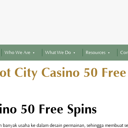
Who We Are
What We Do
Resources
Con
ot City Casino 50 Free
ino 50 Free Spins
an banyak usaha ke dalam desain permainan, sehingga membuat s