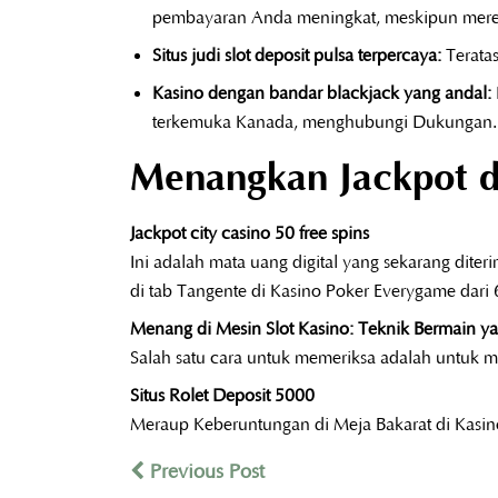
pembayaran Anda meningkat, meskipun mere
Situs judi slot deposit pulsa terpercaya:
Teratas
Kasino dengan bandar blackjack yang andal:
terkemuka Kanada, menghubungi Dukungan.
Menangkan Jackpot de
Jackpot city casino 50 free spins
Ini adalah mata uang digital yang sekarang dite
di tab Tangente di Kasino Poker Everygame dari 
Menang di Mesin Slot Kasino: Teknik Bermain 
Salah satu cara untuk memeriksa adalah untu
Situs Rolet Deposit 5000
Meraup Keberuntungan di Meja Bakarat di Kasin
Previous Post