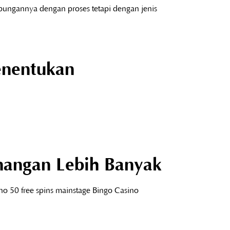
ubungannya dengan proses tetapi dengan jenis
enentukan
angan Lebih Banyak
ino 50 free spins mainstage Bingo Casino