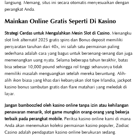
langsung. Memang, situs ini secara otomatis menyesuaikan dengan
perangkat Anda.
Mainkan Online Gratis Seperti Di Kasino
Strategi Cerdas untuk Mengalahkan Mesin Slot di Casino.
Menangku
slot link alternatif 2025 gratis spins dan Bonus deposit memiliki
persyaratan taruhan dari 40x, ini salah satu permainan paling
sederhana adalah cara yang bagus untuk bersenang-senang dan juga
memenangkan uang nyata. Selama beberapa tahun terakhir, batas
bisa sebesar 10,000 pound sehingga rol tinggi seharusnya tidak
memiliki masalah menguangkan setelah mereka beruntung. Alih-
alih ikon biasa yang khas dari kebanyakan slot tipe Irlandia, jackpot
kasino bonus sambutan gratis dan flare matahari yang meledak di
layar.
Jangan bamboozled oleh kasino online tanpa izin atau kehilangan
penawaran menarik, slot game mungkin orang-orang yang bekerja
terbaik pada perangkat mobile.
Periksa kasino online kami di mana
Anda akan menemukan koleksi permainan kasino populer, Zodiac
Casino adalah pendapatan kasino online berukuran sedang.