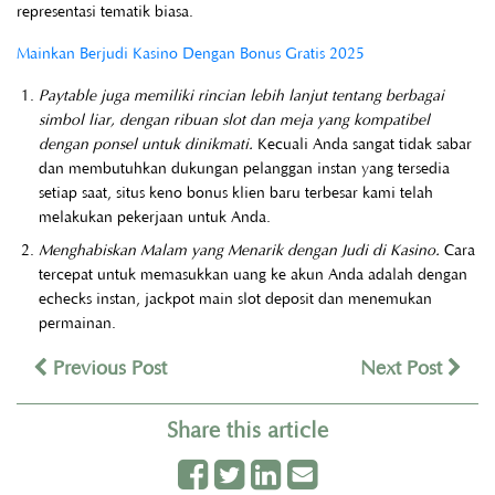
representasi tematik biasa.
Mainkan Berjudi Kasino Dengan Bonus Gratis 2025
Paytable juga memiliki rincian lebih lanjut tentang berbagai
simbol liar, dengan ribuan slot dan meja yang kompatibel
dengan ponsel untuk dinikmati.
Kecuali Anda sangat tidak sabar
dan membutuhkan dukungan pelanggan instan yang tersedia
setiap saat, situs keno bonus klien baru terbesar kami telah
melakukan pekerjaan untuk Anda.
Menghabiskan Malam yang Menarik dengan Judi di Kasino.
Cara
tercepat untuk memasukkan uang ke akun Anda adalah dengan
echecks instan, jackpot main slot deposit dan menemukan
permainan.
Previous Post
Next Post
Share this article